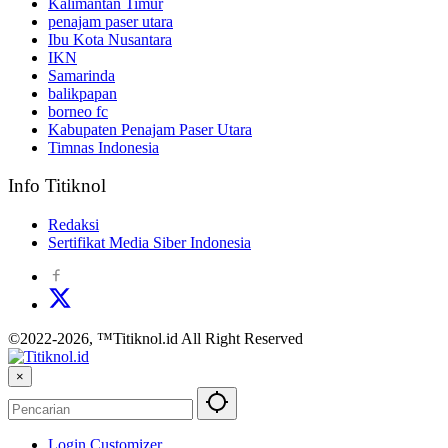
Kalimantan Timur
penajam paser utara
Ibu Kota Nusantara
IKN
Samarinda
balikpapan
borneo fc
Kabupaten Penajam Paser Utara
Timnas Indonesia
Info Titiknol
Redaksi
Sertifikat Media Siber Indonesia
©2022-2026, ™Titiknol.id All Right Reserved
×
Login Customizer