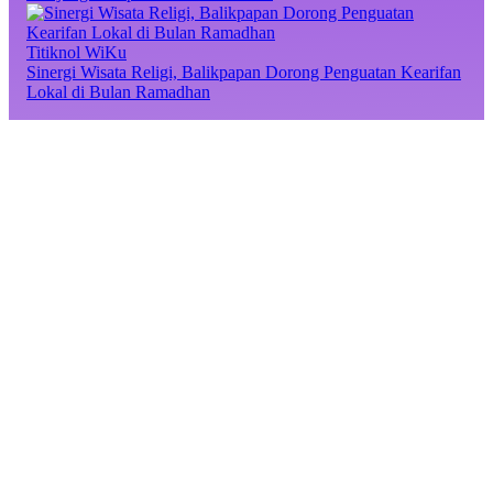
Titiknol WiKu
Sinergi Wisata Religi, Balikpapan Dorong Penguatan Kearifan
Lokal di Bulan Ramadhan