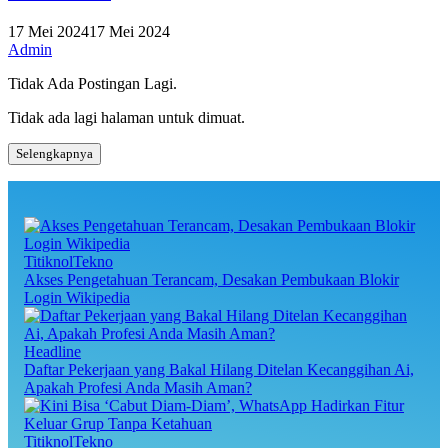
17 Mei 2024
17 Mei 2024
Admin
Tidak Ada Postingan Lagi.
Tidak ada lagi halaman untuk dimuat.
Selengkapnya
TitiknolTekno
Akses Pengetahuan Terancam, Desakan Pembukaan Blokir
Login Wikipedia
Headline
Daftar Pekerjaan yang Bakal Hilang Ditelan Kecanggihan Ai,
Apakah Profesi Anda Masih Aman?
TitiknolTekno