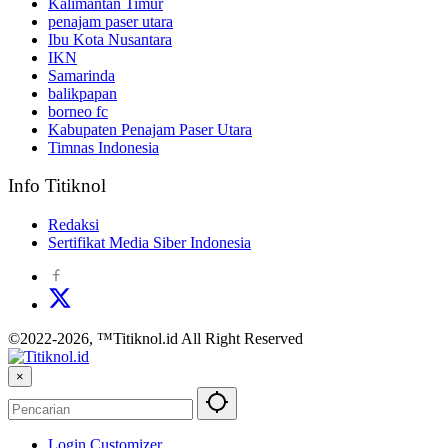
Kalimantan Timur
penajam paser utara
Ibu Kota Nusantara
IKN
Samarinda
balikpapan
borneo fc
Kabupaten Penajam Paser Utara
Timnas Indonesia
Info Titiknol
Redaksi
Sertifikat Media Siber Indonesia
©2022-2026, ™Titiknol.id All Right Reserved
×
Login Customizer