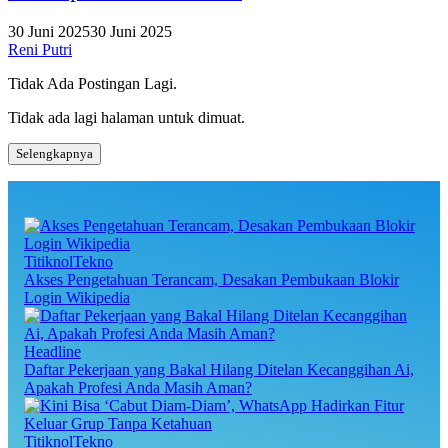
30 Juni 2025
30 Juni 2025
Reni Putri
Tidak Ada Postingan Lagi.
Tidak ada lagi halaman untuk dimuat.
Selengkapnya
TitiknolTekno
Akses Pengetahuan Terancam, Desakan Pembukaan Blokir
Login Wikipedia
Headline
Daftar Pekerjaan yang Bakal Hilang Ditelan Kecanggihan Ai,
Apakah Profesi Anda Masih Aman?
TitiknolTekno