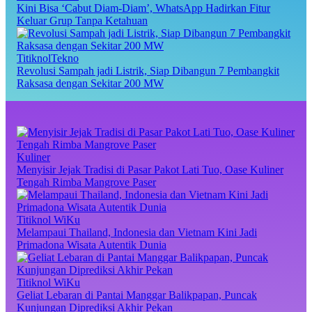
Kini Bisa ‘Cabut Diam-Diam’, WhatsApp Hadirkan Fitur
Keluar Grup Tanpa Ketahuan
TitiknolTekno
Revolusi Sampah jadi Listrik, Siap Dibangun 7 Pembangkit
Raksasa dengan Sekitar 200 MW
Kuliner
Menyisir Jejak Tradisi di Pasar Pakot Lati Tuo, Oase Kuliner
Tengah Rimba Mangrove Paser
Titiknol WiKu
Melampaui Thailand, Indonesia dan Vietnam Kini Jadi
Primadona Wisata Autentik Dunia
Titiknol WiKu
Geliat Lebaran di Pantai Manggar Balikpapan, Puncak
Kunjungan Diprediksi Akhir Pekan