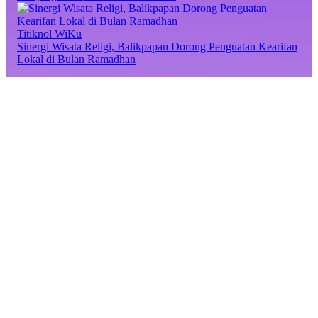
Titiknol WiKu
Sinergi Wisata Religi, Balikpapan Dorong Penguatan Kearifan
Lokal di Bulan Ramadhan