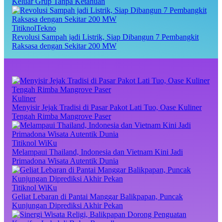
Keluar Grup Tanpa Ketahuan
TitiknolTekno
Revolusi Sampah jadi Listrik, Siap Dibangun 7 Pembangkit
Raksasa dengan Sekitar 200 MW
Kuliner
Menyisir Jejak Tradisi di Pasar Pakot Lati Tuo, Oase Kuliner
Tengah Rimba Mangrove Paser
Titiknol WiKu
Melampaui Thailand, Indonesia dan Vietnam Kini Jadi
Primadona Wisata Autentik Dunia
Titiknol WiKu
Geliat Lebaran di Pantai Manggar Balikpapan, Puncak
Kunjungan Diprediksi Akhir Pekan