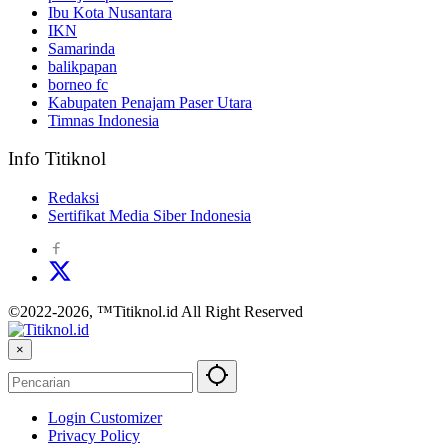
Ibu Kota Nusantara
IKN
Samarinda
balikpapan
borneo fc
Kabupaten Penajam Paser Utara
Timnas Indonesia
Info Titiknol
Redaksi
Sertifikat Media Siber Indonesia
©2022-2026, ™Titiknol.id All Right Reserved
×
Login Customizer
Privacy Policy