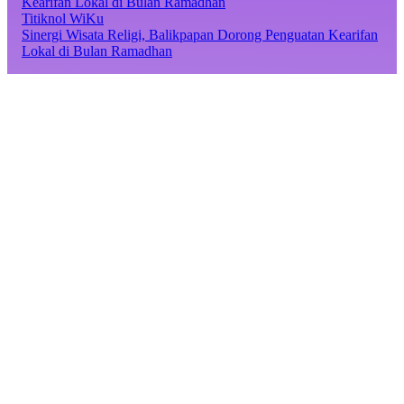
Titiknol WiKu
Sinergi Wisata Religi, Balikpapan Dorong Penguatan Kearifan
Lokal di Bulan Ramadhan