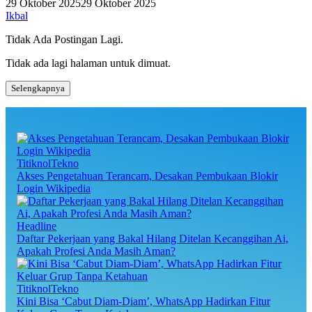
29 Oktober 2025
29 Oktober 2025
Ikbal
Tidak Ada Postingan Lagi.
Tidak ada lagi halaman untuk dimuat.
Selengkapnya
TitiknolTekno
Akses Pengetahuan Terancam, Desakan Pembukaan Blokir
Login Wikipedia
Headline
Daftar Pekerjaan yang Bakal Hilang Ditelan Kecanggihan Ai,
Apakah Profesi Anda Masih Aman?
TitiknolTekno
Kini Bisa ‘Cabut Diam-Diam’, WhatsApp Hadirkan Fitur