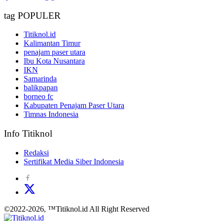
tag POPULER
Titiknol.id
Kalimantan Timur
penajam paser utara
Ibu Kota Nusantara
IKN
Samarinda
balikpapan
borneo fc
Kabupaten Penajam Paser Utara
Timnas Indonesia
Info Titiknol
Redaksi
Sertifikat Media Siber Indonesia
©2022-2026, ™Titiknol.id All Right Reserved