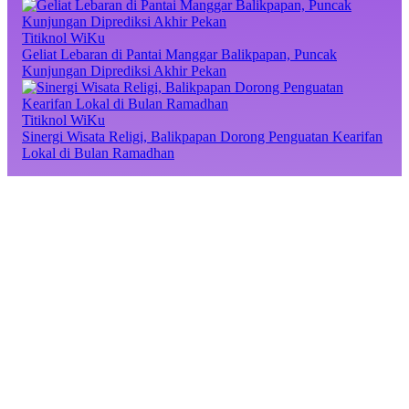
Titiknol WiKu
Geliat Lebaran di Pantai Manggar Balikpapan, Puncak
Kunjungan Diprediksi Akhir Pekan
Titiknol WiKu
Sinergi Wisata Religi, Balikpapan Dorong Penguatan Kearifan
Lokal di Bulan Ramadhan