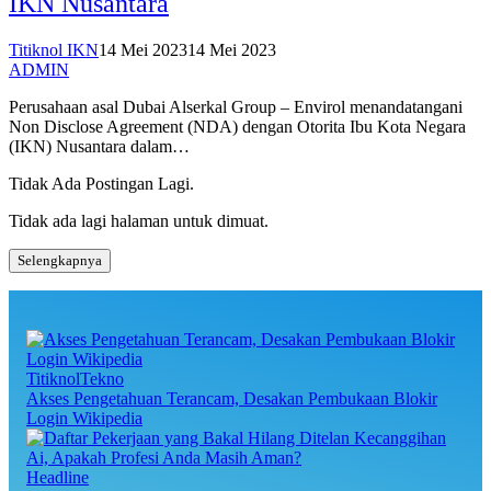
IKN Nusantara
Titiknol IKN
14 Mei 2023
14 Mei 2023
ADMIN
Perusahaan asal Dubai Alserkal Group – Envirol menandatangani
Non Disclose Agreement (NDA) dengan Otorita Ibu Kota Negara
(IKN) Nusantara dalam…
Tidak Ada Postingan Lagi.
Tidak ada lagi halaman untuk dimuat.
Selengkapnya
TitiknolTekno
Akses Pengetahuan Terancam, Desakan Pembukaan Blokir
Login Wikipedia
Headline