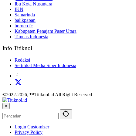
Ibu Kota Nusantara
IKN
Samarinda
balikpapan
borneo fc
Kabupaten Penajam Paser Utara
Timnas Indonesia
Info Titiknol
Redaksi
Sertifikat Media Siber Indonesia
©2022-2026, ™Titiknol.id All Right Reserved
×
Login Customizer
Privacy Policy