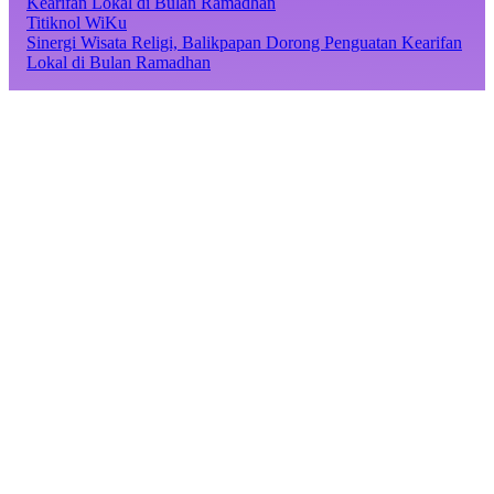
Titiknol WiKu
Sinergi Wisata Religi, Balikpapan Dorong Penguatan Kearifan
Lokal di Bulan Ramadhan