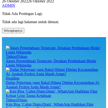
26 Oktober 2022
26 Oktober 2022
ADMIN
Tidak Ada Postingan Lagi.
Tidak ada lagi halaman untuk dimuat.
Selengkapnya
TitiknolTekno
Akses Pengetahuan Terancam, Desakan Pembukaan Blokir
Login Wikipedia
Headline
Daftar Pekerjaan yang Bakal Hilang Ditelan Kecanggihan Ai,
Apakah Profesi Anda Masih Aman?
TitiknolTekno
Kini Bisa ‘Cabut Diam-Diam’, WhatsApp Hadirkan Fitur