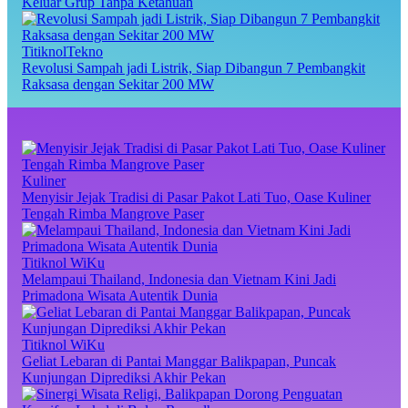
Keluar Grup Tanpa Ketahuan
TitiknolTekno
Revolusi Sampah jadi Listrik, Siap Dibangun 7 Pembangkit
Raksasa dengan Sekitar 200 MW
Kuliner
Menyisir Jejak Tradisi di Pasar Pakot Lati Tuo, Oase Kuliner
Tengah Rimba Mangrove Paser
Titiknol WiKu
Melampaui Thailand, Indonesia dan Vietnam Kini Jadi
Primadona Wisata Autentik Dunia
Titiknol WiKu
Geliat Lebaran di Pantai Manggar Balikpapan, Puncak
Kunjungan Diprediksi Akhir Pekan