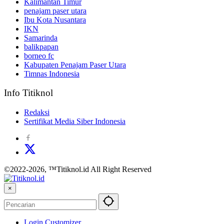
Kalimantan Timur
penajam paser utara
Ibu Kota Nusantara
IKN
Samarinda
balikpapan
borneo fc
Kabupaten Penajam Paser Utara
Timnas Indonesia
Info Titiknol
Redaksi
Sertifikat Media Siber Indonesia
©2022-2026, ™Titiknol.id All Right Reserved
×
Login Customizer