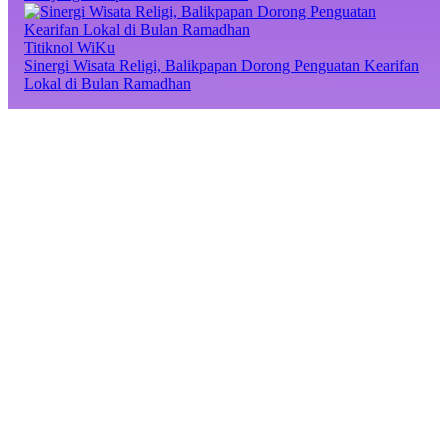
Titiknol WiKu
Sinergi Wisata Religi, Balikpapan Dorong Penguatan Kearifan
Lokal di Bulan Ramadhan