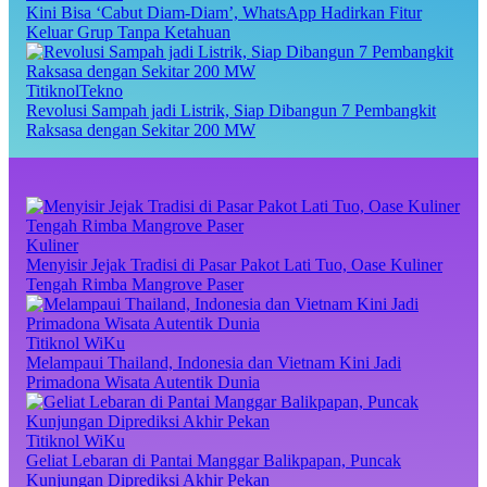
Kini Bisa ‘Cabut Diam-Diam’, WhatsApp Hadirkan Fitur
Keluar Grup Tanpa Ketahuan
TitiknolTekno
Revolusi Sampah jadi Listrik, Siap Dibangun 7 Pembangkit
Raksasa dengan Sekitar 200 MW
Kuliner
Menyisir Jejak Tradisi di Pasar Pakot Lati Tuo, Oase Kuliner
Tengah Rimba Mangrove Paser
Titiknol WiKu
Melampaui Thailand, Indonesia dan Vietnam Kini Jadi
Primadona Wisata Autentik Dunia
Titiknol WiKu
Geliat Lebaran di Pantai Manggar Balikpapan, Puncak
Kunjungan Diprediksi Akhir Pekan