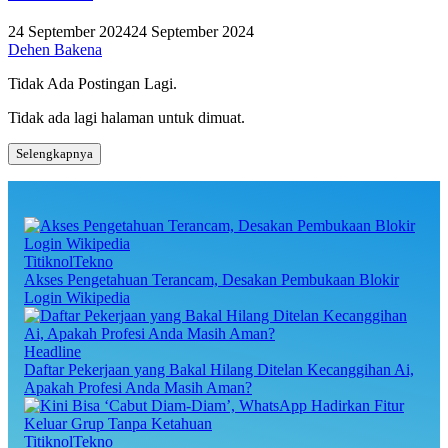
24 September 2024
24 September 2024
Dehen Bakena
Tidak Ada Postingan Lagi.
Tidak ada lagi halaman untuk dimuat.
Selengkapnya
TitiknolTekno
Akses Pengetahuan Terancam, Desakan Pembukaan Blokir
Login Wikipedia
Headline
Daftar Pekerjaan yang Bakal Hilang Ditelan Kecanggihan Ai,
Apakah Profesi Anda Masih Aman?
TitiknolTekno