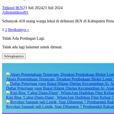
Titiknol IKN
23 Juli 2024
23 Juli 2024
Admintitiknol01
Sebanyak 418 orang warga lokal di delineasi IKN di Kabupaten Pen
Paginasi
1
2
Berikutnya »
pos
Tidak Ada Postingan Lagi.
Tidak ada lagi halaman untuk dimuat.
Selengkapnya
Akses Pengetahuan Terancam, Desakan Pembukaan Blokir Login 
Daftar Pekerjaan yang Bakal Hilang Ditelan Kecanggihan Ai, Ap
Kini Bisa ‘Cabut Diam-Diam’, WhatsApp Hadirkan Fitur Keluar 
Revolusi Sampah jadi Listrik, Siap Dibangun 7 Pembangkit Raks