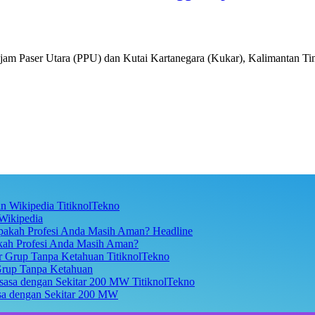
ajam Paser Utara (PPU) dan Kutai Kartanegara (Kukar), Kalimantan 
TitiknolTekno
Wikipedia
Headline
akah Profesi Anda Masih Aman?
TitiknolTekno
Grup Tanpa Ketahuan
TitiknolTekno
asa dengan Sekitar 200 MW