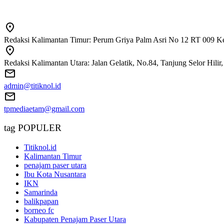
Redaksi Kalimantan Timur: Perum Griya Palm Asri No 12 RT 009 Ke
Redaksi Kalimantan Utara: Jalan Gelatik, No.84, Tanjung Selor Hili
admin@titiknol.id
tpmediaetam@gmail.com
tag POPULER
Titiknol.id
Kalimantan Timur
penajam paser utara
Ibu Kota Nusantara
IKN
Samarinda
balikpapan
borneo fc
Kabupaten Penajam Paser Utara