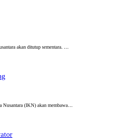
ntara akan ditutup sementara. …
ng
ota Nusantara (IKN) akan membawa…
ator