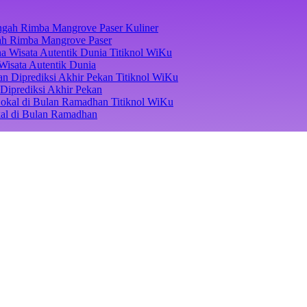
Kuliner
ngah Rimba Mangrove Paser
Titiknol WiKu
Wisata Autentik Dunia
Titiknol WiKu
Diprediksi Akhir Pekan
Titiknol WiKu
kal di Bulan Ramadhan