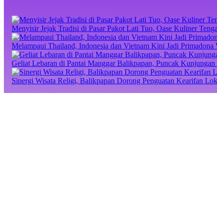
Menyisir Jejak Tradisi di Pasar Pakot Lati Tuo, Oase Kuliner Te
Melampaui Thailand, Indonesia dan Vietnam Kini Jadi Primadona 
Geliat Lebaran di Pantai Manggar Balikpapan, Puncak Kunjungan 
Sinergi Wisata Religi, Balikpapan Dorong Penguatan Kearifan Lo