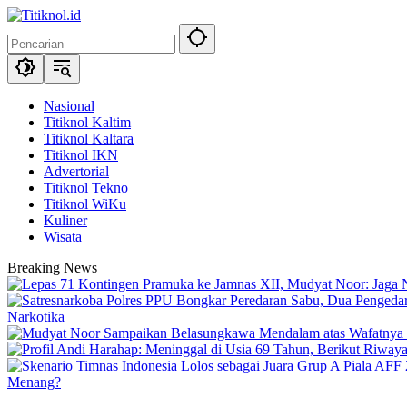
Langsung
ke
konten
Nasional
Titiknol Kaltim
Titiknol Kaltara
Titiknol IKN
Advertorial
Titiknol Tekno
Titiknol WiKu
Kuliner
Wisata
Breaking News
Narkotika
Menang?