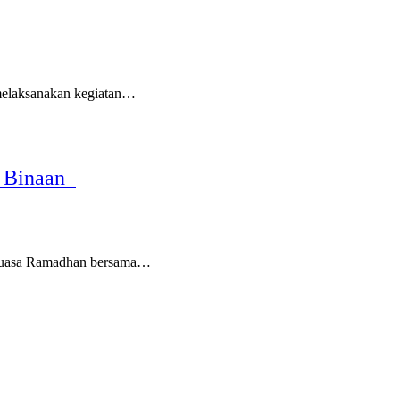
melaksanakan kegiatan…
a Binaan
 puasa Ramadhan bersama…