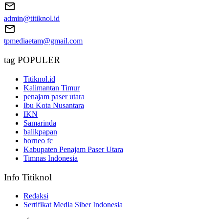
admin@titiknol.id
tpmediaetam@gmail.com
tag POPULER
Titiknol.id
Kalimantan Timur
penajam paser utara
Ibu Kota Nusantara
IKN
Samarinda
balikpapan
borneo fc
Kabupaten Penajam Paser Utara
Timnas Indonesia
Info Titiknol
Redaksi
Sertifikat Media Siber Indonesia