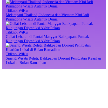
Titiknol WiKu
Melampaui Thailand, Indonesia dan Vietnam Kini Jadi
Primadona Wisata Autentik Dunia
Titiknol WiKu
Geliat Lebaran di Pantai Manggar Balikpapan, Puncak
Kunjungan Diprediksi Akhir Pekan
Titiknol WiKu
Sinergi Wisata Religi, Balikpapan Dorong Penguatan Kearifan
Lokal di Bulan Ramadhan