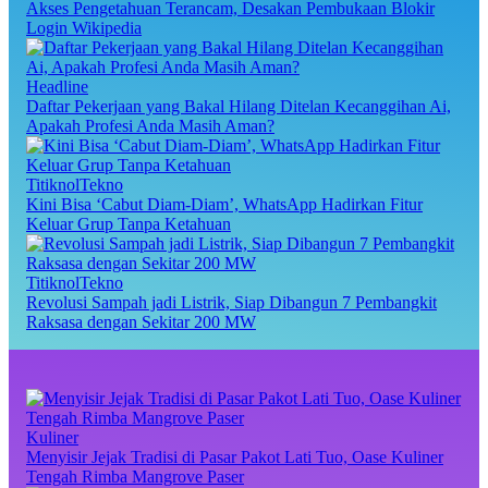
Akses Pengetahuan Terancam, Desakan Pembukaan Blokir
Login Wikipedia
Headline
Daftar Pekerjaan yang Bakal Hilang Ditelan Kecanggihan Ai,
Apakah Profesi Anda Masih Aman?
TitiknolTekno
Kini Bisa ‘Cabut Diam-Diam’, WhatsApp Hadirkan Fitur
Keluar Grup Tanpa Ketahuan
TitiknolTekno
Revolusi Sampah jadi Listrik, Siap Dibangun 7 Pembangkit
Raksasa dengan Sekitar 200 MW
Kuliner
Menyisir Jejak Tradisi di Pasar Pakot Lati Tuo, Oase Kuliner
Tengah Rimba Mangrove Paser