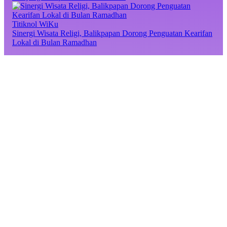
Titiknol WiKu
Sinergi Wisata Religi, Balikpapan Dorong Penguatan Kearifan
Lokal di Bulan Ramadhan