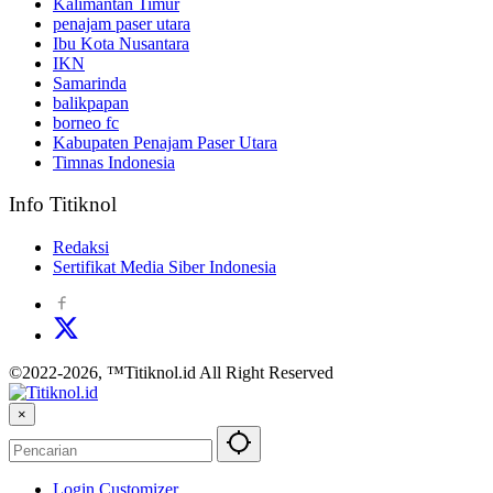
Kalimantan Timur
penajam paser utara
Ibu Kota Nusantara
IKN
Samarinda
balikpapan
borneo fc
Kabupaten Penajam Paser Utara
Timnas Indonesia
Info Titiknol
Redaksi
Sertifikat Media Siber Indonesia
©2022-2026, ™Titiknol.id All Right Reserved
×
Login Customizer