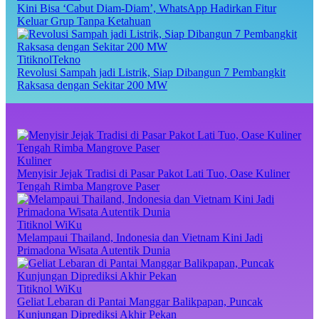
Kini Bisa ‘Cabut Diam-Diam’, WhatsApp Hadirkan Fitur
Keluar Grup Tanpa Ketahuan
TitiknolTekno
Revolusi Sampah jadi Listrik, Siap Dibangun 7 Pembangkit
Raksasa dengan Sekitar 200 MW
Kuliner
Menyisir Jejak Tradisi di Pasar Pakot Lati Tuo, Oase Kuliner
Tengah Rimba Mangrove Paser
Titiknol WiKu
Melampaui Thailand, Indonesia dan Vietnam Kini Jadi
Primadona Wisata Autentik Dunia
Titiknol WiKu
Geliat Lebaran di Pantai Manggar Balikpapan, Puncak
Kunjungan Diprediksi Akhir Pekan