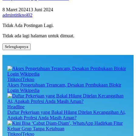
8 Maret 2024
13 Juni 2024
admintitiknol02
Tidak Ada Postingan Lagi.
Tidak ada lagi halaman untuk dimuat.
Selengkapnya
TitiknolTekno
Akses Pengetahuan Terancam, Desakan Pembukaan Blokir
Login Wikipedia
Headline
Daftar Pekerjaan yang Bakal Hilang Ditelan Kecanggihan Ai,
Apakah Profesi Anda Masih Aman?
TitiknolTekno