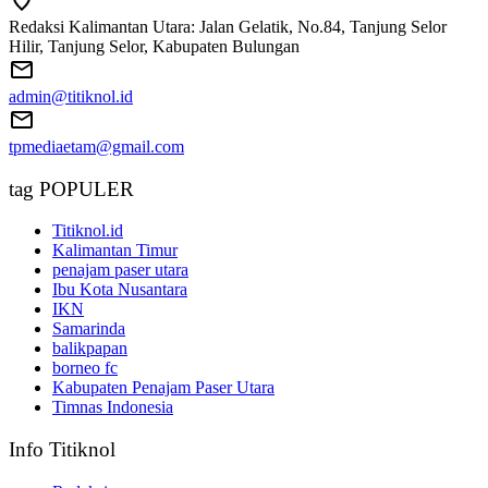
Redaksi Kalimantan Utara: Jalan Gelatik, No.84, Tanjung Selor
Hilir, Tanjung Selor, Kabupaten Bulungan
admin@titiknol.id
tpmediaetam@gmail.com
tag POPULER
Titiknol.id
Kalimantan Timur
penajam paser utara
Ibu Kota Nusantara
IKN
Samarinda
balikpapan
borneo fc
Kabupaten Penajam Paser Utara
Timnas Indonesia
Info Titiknol