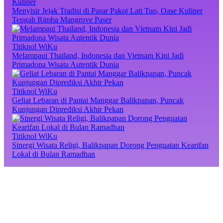
Kuliner
Menyisir Jejak Tradisi di Pasar Pakot Lati Tuo, Oase Kuliner
Tengah Rimba Mangrove Paser
Titiknol WiKu
Melampaui Thailand, Indonesia dan Vietnam Kini Jadi
Primadona Wisata Autentik Dunia
Titiknol WiKu
Geliat Lebaran di Pantai Manggar Balikpapan, Puncak
Kunjungan Diprediksi Akhir Pekan
Titiknol WiKu
Sinergi Wisata Religi, Balikpapan Dorong Penguatan Kearifan
Lokal di Bulan Ramadhan