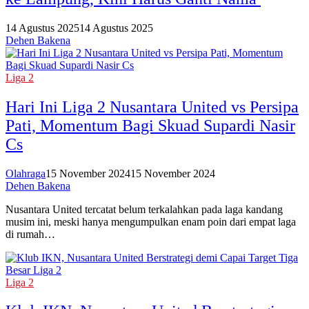
14 Agustus 2025
14 Agustus 2025
Dehen Bakena
Liga 2
Hari Ini Liga 2 Nusantara United vs Persipa
Pati, Momentum Bagi Skuad Supardi Nasir
Cs
Olahraga
15 November 2024
15 November 2024
Dehen Bakena
Nusantara United tercatat belum terkalahkan pada laga kandang
musim ini, meski hanya mengumpulkan enam poin dari empat laga
di rumah…
Liga 2