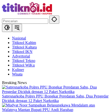
Langsung
ke
konten
Nasional
Titiknol Kaltim
Titiknol Kaltara
Titiknol IKN
Advertorial
Titiknol Tekno
Titiknol WiKu
Kuliner
Wisata
Breaking News
Satresnarkoba Polres PPU Bongkar Peredaran Sabu, Dua Pengedar
Diciduk dengan 12 Paket Narkotika