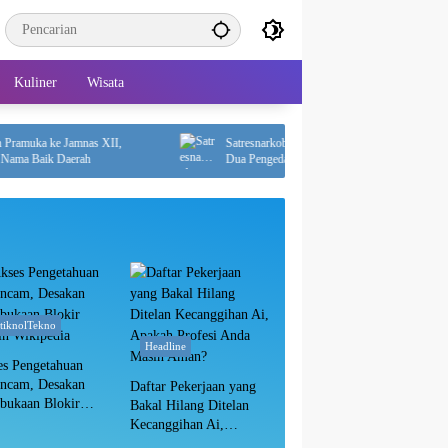
Kuliner
Wisata
ka ke Jamnas XII,
Satresnarkoba Polres PPU Bongkar Peredaran Sabu,
Baik Daerah
Dua Pengedar Diciduk dengan 12 Paket Narkotika
itiknolTekno
Headline
es Pengetahuan
ancam, Desakan
Daftar Pekerjaan yang
bukaan Blokir
Bakal Hilang Ditelan
in Wikipedia
Kecanggihan Ai,
Apakah Profesi Anda