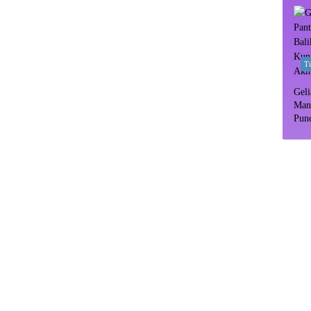
T
Geli
Man
Pun
Dipr