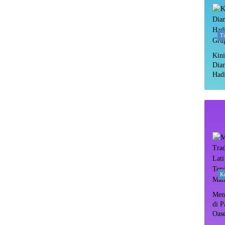
T
Kini
Dia
Hadi
Gru
Ku
Meny
di P
Oas
Rim