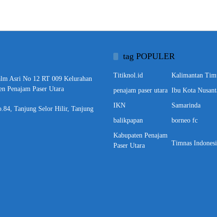
tag POPULER
Titiknol.id
Kalimantan Tim
alm Asri No 12 RT 009 Kelurahan
en Penajam Paser Utara
penajam paser utara
Ibu Kota Nusant
IKN
Samarinda
o.84, Tanjung Selor Hilir, Tanjung
balikpapan
borneo fc
Kabupaten Penajam
Timnas Indonesi
Paser Utara