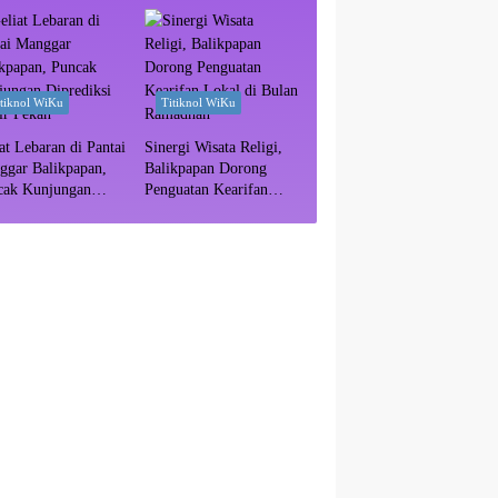
itiknol WiKu
Titiknol WiKu
at Lebaran di Pantai
Sinergi Wisata Religi,
ggar Balikpapan,
Balikpapan Dorong
cak Kunjungan
Penguatan Kearifan
ediksi Akhir Pekan
Lokal di Bulan
Ramadhan