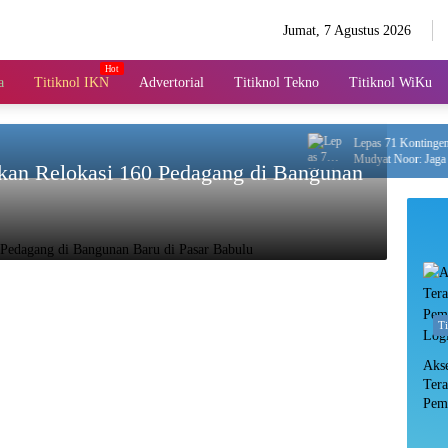
Jumat, 7 Agustus 2026
a
Titiknol IKN
Advertorial
Titiknol Tekno
Titiknol WiKu
Lepas 71 Kontingen Pramu
Mudyat Noor: Jaga Nama 
an Relokasi 160 Pedagang di Bangunan
T
Aks
Ter
Pem
Log