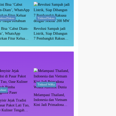
Masih Aman?
itiknolTekno
TitiknolTekno
 Bisa ‘Cabut Diam-
Revolusi Sampah jadi
m’, WhatsApp
Listrik, Siap Dibangun
rkan Fitur Keluar
7 Pembangkit Raksasa
p Tanpa Ketahuan
dengan Sekitar 200 MW
Titiknol WiKu
liner
Melampaui Thailand,
Indonesia dan Vietnam
isir Jejak Tradisi
Kini Jadi Primadona
asar Pakot Lati Tuo,
Wisata Autentik Dunia
e Kuliner Tengah
ba Mangrove Paser