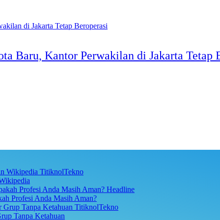
ta Baru, Kantor Perwakilan di Jakarta Tetap 
TitiknolTekno
Wikipedia
Headline
akah Profesi Anda Masih Aman?
TitiknolTekno
Grup Tanpa Ketahuan