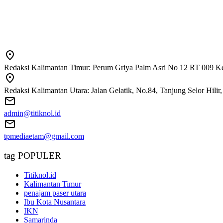
Redaksi Kalimantan Timur: Perum Griya Palm Asri No 12 RT 009 Ke
Redaksi Kalimantan Utara: Jalan Gelatik, No.84, Tanjung Selor Hili
admin@titiknol.id
tpmediaetam@gmail.com
tag POPULER
Titiknol.id
Kalimantan Timur
penajam paser utara
Ibu Kota Nusantara
IKN
Samarinda