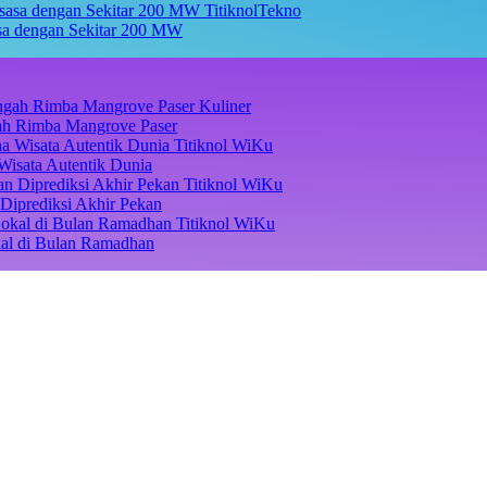
TitiknolTekno
asa dengan Sekitar 200 MW
Kuliner
ngah Rimba Mangrove Paser
Titiknol WiKu
Wisata Autentik Dunia
Titiknol WiKu
Diprediksi Akhir Pekan
Titiknol WiKu
kal di Bulan Ramadhan