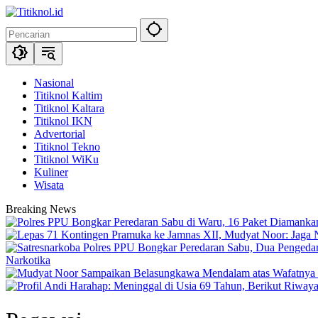
Langsung
ke
konten
Nasional
Titiknol Kaltim
Titiknol Kaltara
Titiknol IKN
Advertorial
Titiknol Tekno
Titiknol WiKu
Kuliner
Wisata
Breaking News
Narkotika