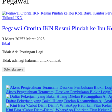
Pegawai
Titiknol IKN
Pegawai Otorita IKN Resmi Pindah ke Ibu Ko
3 Maret 2025
3 Maret 2025
Ikbal
Tidak Ada Postingan Lagi.
Tidak ada lagi halaman untuk dimuat.
Selengkapnya
Akses Pengetahuan Terancam, Desakan Pembukaan Blokir Login 
Daftar Pekerjaan yang Bakal Hilang Ditelan Kecanggihan Ai, Ap
Kini Bisa ‘Cabut Diam-Diam’, WhatsApp Hadirkan Fitur Keluar 