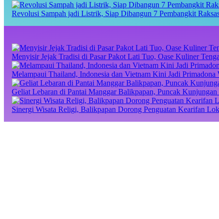
Revolusi Sampah jadi Listrik, Siap Dibangun 7 Pembangkit Raks
Menyisir Jejak Tradisi di Pasar Pakot Lati Tuo, Oase Kuliner Te
Melampaui Thailand, Indonesia dan Vietnam Kini Jadi Primadona 
Geliat Lebaran di Pantai Manggar Balikpapan, Puncak Kunjungan 
Sinergi Wisata Religi, Balikpapan Dorong Penguatan Kearifan Lo