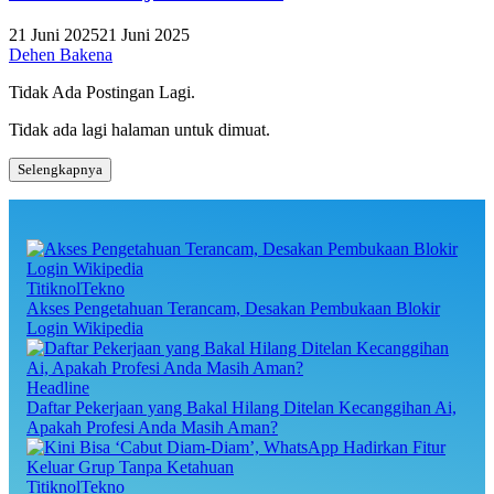
21 Juni 2025
21 Juni 2025
Dehen Bakena
Tidak Ada Postingan Lagi.
Tidak ada lagi halaman untuk dimuat.
Selengkapnya
TitiknolTekno
Akses Pengetahuan Terancam, Desakan Pembukaan Blokir
Login Wikipedia
Headline
Daftar Pekerjaan yang Bakal Hilang Ditelan Kecanggihan Ai,
Apakah Profesi Anda Masih Aman?
TitiknolTekno