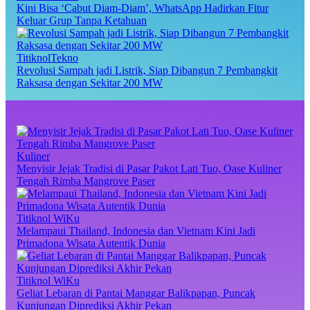
Kini Bisa ‘Cabut Diam-Diam’, WhatsApp Hadirkan Fitur
Keluar Grup Tanpa Ketahuan
TitiknolTekno
Revolusi Sampah jadi Listrik, Siap Dibangun 7 Pembangkit
Raksasa dengan Sekitar 200 MW
Kuliner
Menyisir Jejak Tradisi di Pasar Pakot Lati Tuo, Oase Kuliner
Tengah Rimba Mangrove Paser
Titiknol WiKu
Melampaui Thailand, Indonesia dan Vietnam Kini Jadi
Primadona Wisata Autentik Dunia
Titiknol WiKu
Geliat Lebaran di Pantai Manggar Balikpapan, Puncak
Kunjungan Diprediksi Akhir Pekan