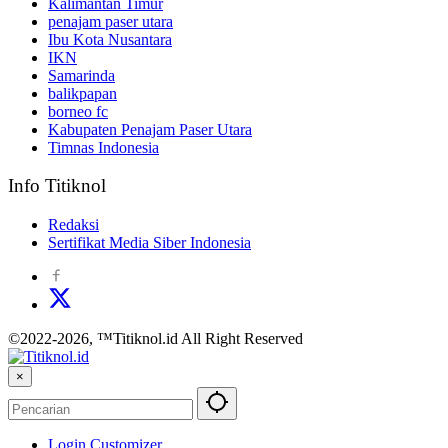
Kalimantan Timur
penajam paser utara
Ibu Kota Nusantara
IKN
Samarinda
balikpapan
borneo fc
Kabupaten Penajam Paser Utara
Timnas Indonesia
Info Titiknol
Redaksi
Sertifikat Media Siber Indonesia
©2022-2026, ™Titiknol.id All Right Reserved
×
Login Customizer