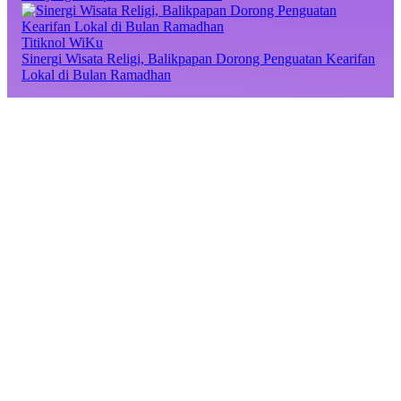
Titiknol WiKu
Sinergi Wisata Religi, Balikpapan Dorong Penguatan Kearifan
Lokal di Bulan Ramadhan