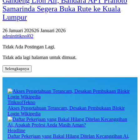
Gandeng Lion Air, Bandara APT Pranoto
Samarinda Segera Buka Rute ke Kuala
Lumpur
26 Januari 2026
26 Januari 2026
admintitiknol02
Tidak Ada Postingan Lagi.
Tidak ada lagi halaman untuk dimuat.
Selengkapnya
TitiknolTekno
Akses Pengetahuan Terancam, Desakan Pembukaan Blokir
Login Wikipedia
Headline
Daftar Pekerjaan yang Bakal Hilang Ditelan Kecanggihan Ai,