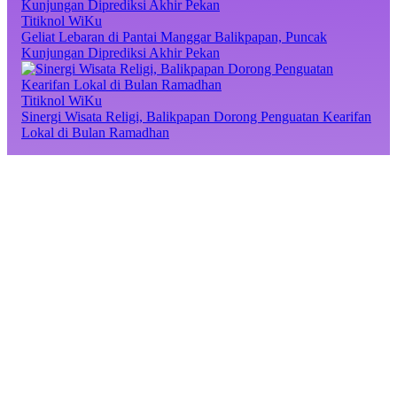
Titiknol WiKu
Geliat Lebaran di Pantai Manggar Balikpapan, Puncak
Kunjungan Diprediksi Akhir Pekan
Titiknol WiKu
Sinergi Wisata Religi, Balikpapan Dorong Penguatan Kearifan
Lokal di Bulan Ramadhan