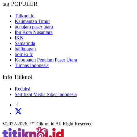
tag POPULER
Titiknol.id
Kalimantan Timur
penajam paser utara
Ibu Kota Nusantara
IKN
Samarinda
balikpapan
borneo fc
Kabupaten Penajam Paser Utara
Timnas Indonesia
Info Titiknol
Redaksi
Sertifikat Media Siber Indonesia
©2022-2026, ™Titiknol.id All Right Reserved