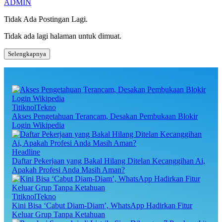
ADMIN
Tidak Ada Postingan Lagi.
Tidak ada lagi halaman untuk dimuat.
Selengkapnya
TitiknolTekno
Akses Pengetahuan Terancam, Desakan Pembukaan Blokir
Login Wikipedia
Headline
Daftar Pekerjaan yang Bakal Hilang Ditelan Kecanggihan Ai,
Apakah Profesi Anda Masih Aman?
TitiknolTekno
Kini Bisa ‘Cabut Diam-Diam’, WhatsApp Hadirkan Fitur
Keluar Grup Tanpa Ketahuan