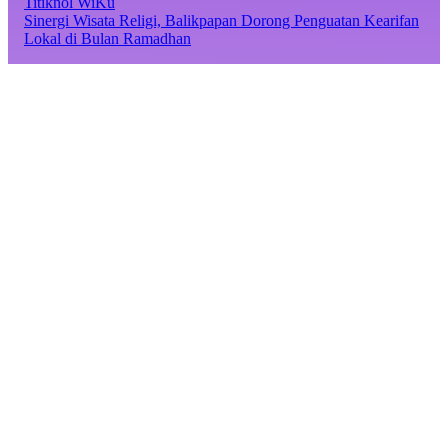
Titiknol WiKu
Sinergi Wisata Religi, Balikpapan Dorong Penguatan Kearifan
Lokal di Bulan Ramadhan