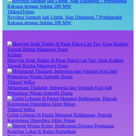
TitiknolTekno
Revolusi Sampah jadi Listrik, Siap Dibangun 7 Pembangkit
Raksasa dengan Sekitar 200 MW
Kuliner
Menyisir Jejak Tradisi di Pasar Pakot Lati Tuo, Oase Kuliner
Tengah Rimba Mangrove Paser
Titiknol WiKu
Melampaui Thailand, Indonesia dan Vietnam Kini Jadi
Primadona Wisata Autentik Dunia
Titiknol WiKu
Geliat Lebaran di Pantai Manggar Balikpapan, Puncak
Kunjungan Diprediksi Akhir Pekan