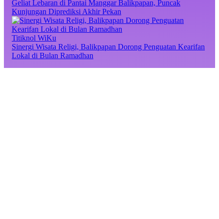
Geliat Lebaran di Pantai Manggar Balikpapan, Puncak
Kunjungan Diprediksi Akhir Pekan
Titiknol WiKu
Sinergi Wisata Religi, Balikpapan Dorong Penguatan Kearifan
Lokal di Bulan Ramadhan