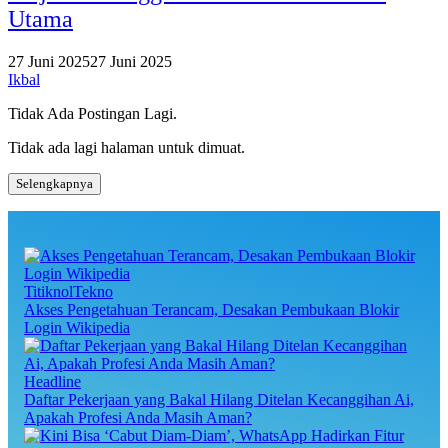
Utama
27 Juni 2025
27 Juni 2025
Ikbal
Tidak Ada Postingan Lagi.
Tidak ada lagi halaman untuk dimuat.
Selengkapnya
TitiknolTekno
Akses Pengetahuan Terancam, Desakan Pembukaan Blokir
Login Wikipedia
Headline
Daftar Pekerjaan yang Bakal Hilang Ditelan Kecanggihan Ai,
Apakah Profesi Anda Masih Aman?