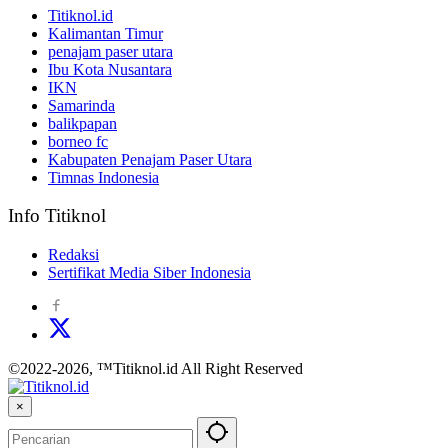
Titiknol.id
Kalimantan Timur
penajam paser utara
Ibu Kota Nusantara
IKN
Samarinda
balikpapan
borneo fc
Kabupaten Penajam Paser Utara
Timnas Indonesia
Info Titiknol
Redaksi
Sertifikat Media Siber Indonesia
©2022-2026, ™Titiknol.id All Right Reserved
×