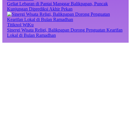
Geliat Lebaran di Pantai Manggar Balikpapan, Puncak
Kunjungan Diprediksi Akhir Pekan
Titiknol WiKu
Sinergi Wisata Religi, Balikpapan Dorong Penguatan Kearifan
Lokal di Bulan Ramadhan