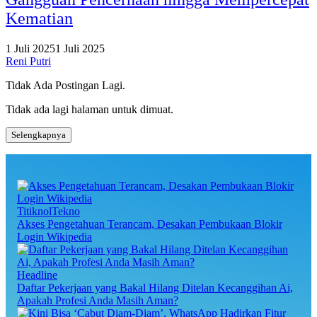
Kematian
1 Juli 2025
1 Juli 2025
Reni Putri
Tidak Ada Postingan Lagi.
Tidak ada lagi halaman untuk dimuat.
Selengkapnya
TitiknolTekno
Akses Pengetahuan Terancam, Desakan Pembukaan Blokir
Login Wikipedia
Headline
Daftar Pekerjaan yang Bakal Hilang Ditelan Kecanggihan Ai,
Apakah Profesi Anda Masih Aman?