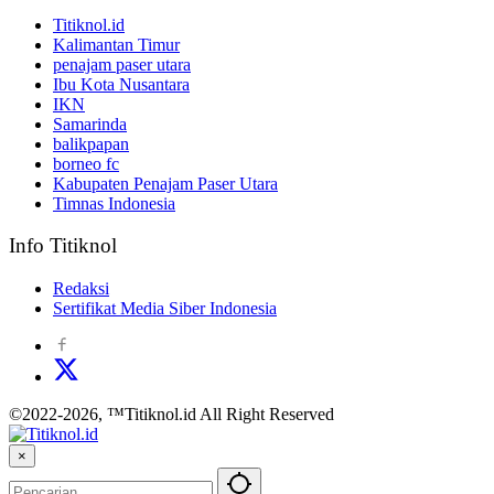
Titiknol.id
Kalimantan Timur
penajam paser utara
Ibu Kota Nusantara
IKN
Samarinda
balikpapan
borneo fc
Kabupaten Penajam Paser Utara
Timnas Indonesia
Info Titiknol
Redaksi
Sertifikat Media Siber Indonesia
©2022-2026, ™Titiknol.id All Right Reserved
×