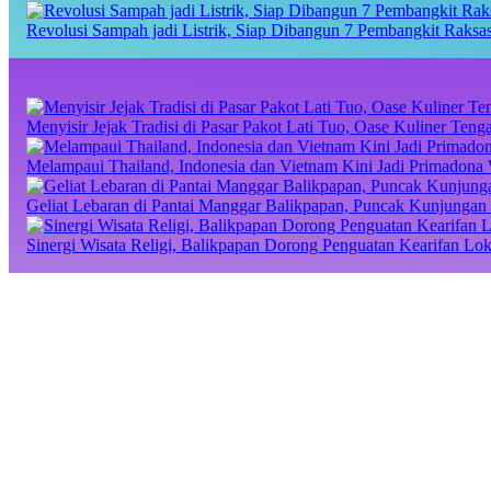
Revolusi Sampah jadi Listrik, Siap Dibangun 7 Pembangkit Raks
Menyisir Jejak Tradisi di Pasar Pakot Lati Tuo, Oase Kuliner Te
Melampaui Thailand, Indonesia dan Vietnam Kini Jadi Primadona 
Geliat Lebaran di Pantai Manggar Balikpapan, Puncak Kunjungan 
Sinergi Wisata Religi, Balikpapan Dorong Penguatan Kearifan Lo