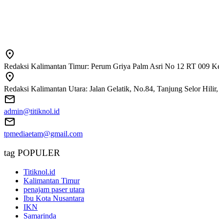
Redaksi Kalimantan Timur: Perum Griya Palm Asri No 12 RT 009 Ke
Redaksi Kalimantan Utara: Jalan Gelatik, No.84, Tanjung Selor Hili
admin@titiknol.id
tpmediaetam@gmail.com
tag POPULER
Titiknol.id
Kalimantan Timur
penajam paser utara
Ibu Kota Nusantara
IKN
Samarinda