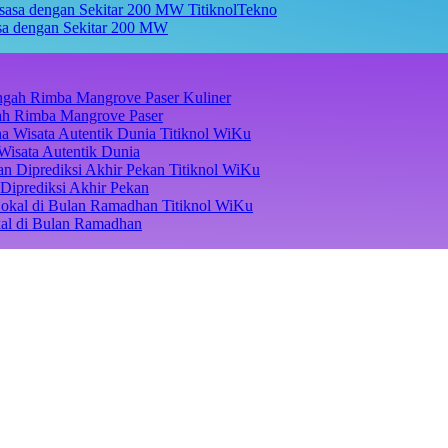
TitiknolTekno
asa dengan Sekitar 200 MW
Kuliner
ngah Rimba Mangrove Paser
Titiknol WiKu
Wisata Autentik Dunia
Titiknol WiKu
Diprediksi Akhir Pekan
Titiknol WiKu
kal di Bulan Ramadhan