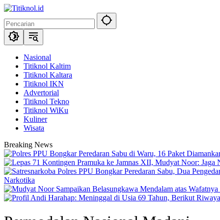
Langsung
ke
konten
Nasional
Titiknol Kaltim
Titiknol Kaltara
Titiknol IKN
Advertorial
Titiknol Tekno
Titiknol WiKu
Kuliner
Wisata
Breaking News
Narkotika