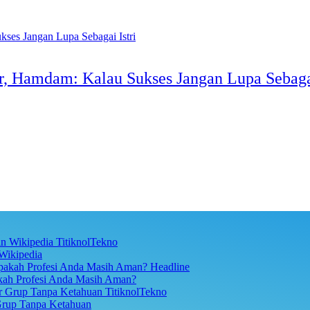
 Hamdam: Kalau Sukses Jangan Lupa Sebagai
TitiknolTekno
Wikipedia
Headline
akah Profesi Anda Masih Aman?
TitiknolTekno
Grup Tanpa Ketahuan