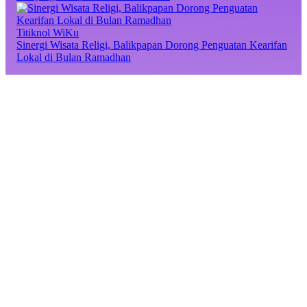
Titiknol WiKu
Sinergi Wisata Religi, Balikpapan Dorong Penguatan Kearifan
Lokal di Bulan Ramadhan