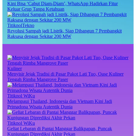
Kini Bisa ‘Cabut Diam-Diam’, WhatsApp Hadirkan Fitur
Keluar Grup Tanpa Ketahuan
TitiknolTekno
Revolusi Sampah jadi Listrik, Siap Dibangun 7 Pembangkit
Raksasa dengan Sekitar 200 MW
Kuliner
Menyisir Jejak Tradisi di Pasar Pakot Lati Tuo, Oase Kuliner
Tengah Rimba Mangrove Paser
Titiknol WiKu
Melampaui Thailand, Indonesia dan Vietnam Kini Jadi
Primadona Wisata Autentik Dunia
Titiknol WiKu
Geliat Lebaran di Pantai Manggar Balikpapan, Puncak
Kunjungan Diprediksi Akhir Pekan