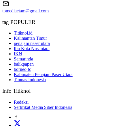
tpmediaetam@gmail.com
tag POPULER
Titiknol.id
Kalimantan Timur
penajam paser utara
Ibu Kota Nusantara
IKN
Samarinda
balikpapan
borneo fc
Kabupaten Penajam Paser Utara
Timnas Indonesia
Info Titiknol
Redaksi
Sertifikat Media Siber Indonesia