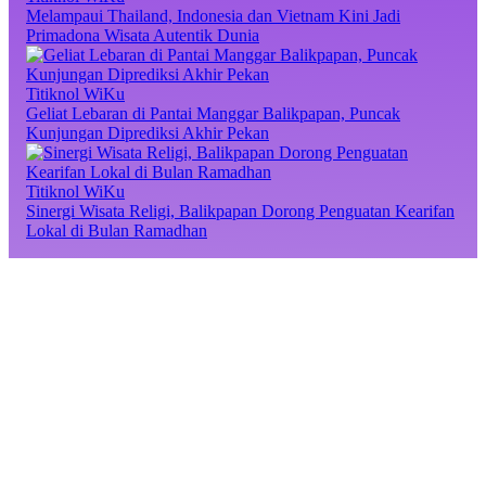
Melampaui Thailand, Indonesia dan Vietnam Kini Jadi
Primadona Wisata Autentik Dunia
Titiknol WiKu
Geliat Lebaran di Pantai Manggar Balikpapan, Puncak
Kunjungan Diprediksi Akhir Pekan
Titiknol WiKu
Sinergi Wisata Religi, Balikpapan Dorong Penguatan Kearifan
Lokal di Bulan Ramadhan