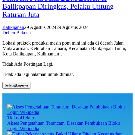
Balikpapan Diringkus, Pelaku Untung
Ratusan Juta
Balikpapan
29 Agustus 2024
29 Agustus 2024
Dehen Bakena
Lokasi praktek produksi mesin pom mini ini ada di daerah Jalan
Mulawarman, Kelurahan Lamaru, Kecamatan Balikpapan Timur,
Kota Balikpapan, Kalimantan…
Tidak Ada Postingan Lagi.
Tidak ada lagi halaman untuk dimuat.
Selengkapnya
TitiknolTekno
Akses Pengetahuan Terancam, Desakan Pembukaan Blokir
Login Wikipedia