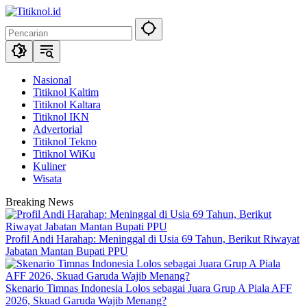
Langsung
ke
konten
Nasional
Titiknol Kaltim
Titiknol Kaltara
Titiknol IKN
Advertorial
Titiknol Tekno
Titiknol WiKu
Kuliner
Wisata
Breaking News
Profil Andi Harahap: Meninggal di Usia 69 Tahun, Berikut Riwayat
Jabatan Mantan Bupati PPU
Skenario Timnas Indonesia Lolos sebagai Juara Grup A Piala AFF
2026, Skuad Garuda Wajib Menang?