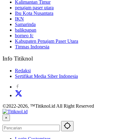
Kalimantan Timur
penajam paser utara
Ibu Kota Nusantara
IKN
Samarinda
balikpapan
borneo fc
Kabupaten Penajam Paser Utara
Timnas Indonesia
Info Titiknol
Redaksi
Sertifikat Media Siber Indonesia
©2022-2026, ™Titiknol.id All Right Reserved
×
Login Customizer