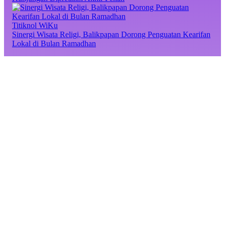
Titiknol WiKu
Sinergi Wisata Religi, Balikpapan Dorong Penguatan Kearifan
Lokal di Bulan Ramadhan