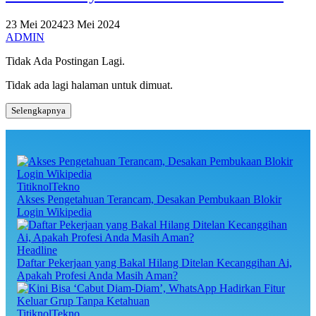
23 Mei 2024
23 Mei 2024
ADMIN
Tidak Ada Postingan Lagi.
Tidak ada lagi halaman untuk dimuat.
Selengkapnya
TitiknolTekno
Akses Pengetahuan Terancam, Desakan Pembukaan Blokir
Login Wikipedia
Headline
Daftar Pekerjaan yang Bakal Hilang Ditelan Kecanggihan Ai,
Apakah Profesi Anda Masih Aman?
TitiknolTekno