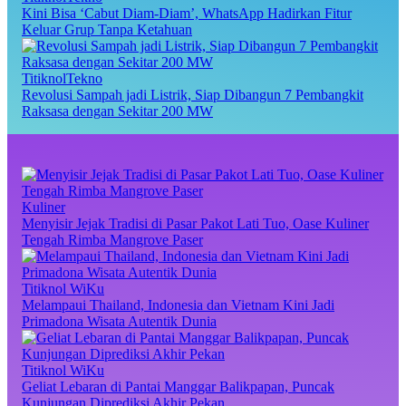
Kini Bisa ‘Cabut Diam-Diam’, WhatsApp Hadirkan Fitur
Keluar Grup Tanpa Ketahuan
TitiknolTekno
Revolusi Sampah jadi Listrik, Siap Dibangun 7 Pembangkit
Raksasa dengan Sekitar 200 MW
Kuliner
Menyisir Jejak Tradisi di Pasar Pakot Lati Tuo, Oase Kuliner
Tengah Rimba Mangrove Paser
Titiknol WiKu
Melampaui Thailand, Indonesia dan Vietnam Kini Jadi
Primadona Wisata Autentik Dunia
Titiknol WiKu
Geliat Lebaran di Pantai Manggar Balikpapan, Puncak
Kunjungan Diprediksi Akhir Pekan