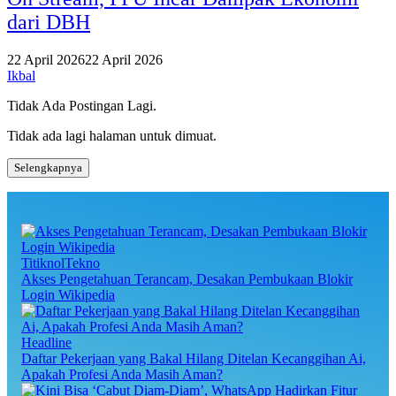
dari DBH
22 April 2026
22 April 2026
Ikbal
Tidak Ada Postingan Lagi.
Tidak ada lagi halaman untuk dimuat.
Selengkapnya
TitiknolTekno
Akses Pengetahuan Terancam, Desakan Pembukaan Blokir
Login Wikipedia
Headline
Daftar Pekerjaan yang Bakal Hilang Ditelan Kecanggihan Ai,
Apakah Profesi Anda Masih Aman?