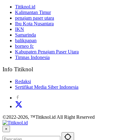
Titiknol.id
Kalimantan Timur
penajam paser utara
Ibu Kota Nusantara
IKN
Samarinda
balikpapan
borneo fc
Kabupaten Penajam Paser Utara
Timnas Indonesia
Info Titiknol
Redaksi
Sertifikat Media Siber Indonesia
©2022-2026, ™Titiknol.id All Right Reserved
×