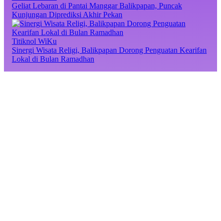
Geliat Lebaran di Pantai Manggar Balikpapan, Puncak
Kunjungan Diprediksi Akhir Pekan
Titiknol WiKu
Sinergi Wisata Religi, Balikpapan Dorong Penguatan Kearifan
Lokal di Bulan Ramadhan