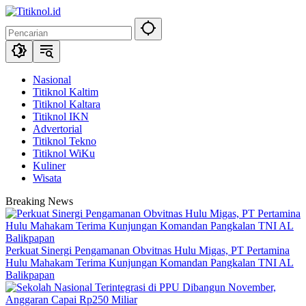
Langsung
ke
konten
Nasional
Titiknol Kaltim
Titiknol Kaltara
Titiknol IKN
Advertorial
Titiknol Tekno
Titiknol WiKu
Kuliner
Wisata
Breaking News
Perkuat Sinergi Pengamanan Obvitnas Hulu Migas, PT Pertamina
Hulu Mahakam Terima Kunjungan Komandan Pangkalan TNI AL
Balikpapan