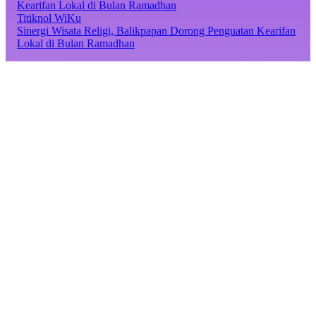
Titiknol WiKu
Sinergi Wisata Religi, Balikpapan Dorong Penguatan Kearifan
Lokal di Bulan Ramadhan