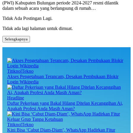
(PWI) Kabupaten Bulungan periode 2024-2027 resmi dilantik
dalam sebuah acara yang berlangsung di rumah…
Tidak Ada Postingan Lagi.
Tidak ada lagi halaman untuk dimuat.
Selengkapnya
TitiknolTekno
Akses Pengetahuan Terancam, Desakan Pembukaan Blokir
Login Wikipedia
Headline
Daftar Pekerjaan yang Bakal Hilang Ditelan Kecanggihan Ai,
Apakah Profesi Anda Masih Aman?
TitiknolTekno
Kini Bisa ‘Cabut Diam-Diam’, WhatsApp Hadirkan Fitur