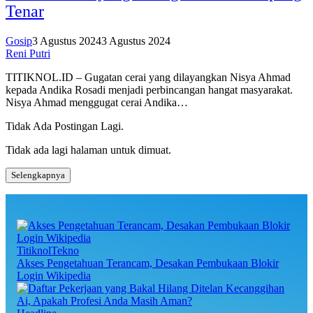
Tenar
Gosip
3 Agustus 2024
3 Agustus 2024
Reni Putri
TITIKNOL.ID – Gugatan cerai yang dilayangkan Nisya Ahmad
kepada Andika Rosadi menjadi perbincangan hangat masyarakat.
Nisya Ahmad menggugat cerai Andika…
Tidak Ada Postingan Lagi.
Tidak ada lagi halaman untuk dimuat.
Selengkapnya
TitiknolTekno
Akses Pengetahuan Terancam, Desakan Pembukaan Blokir
Login Wikipedia