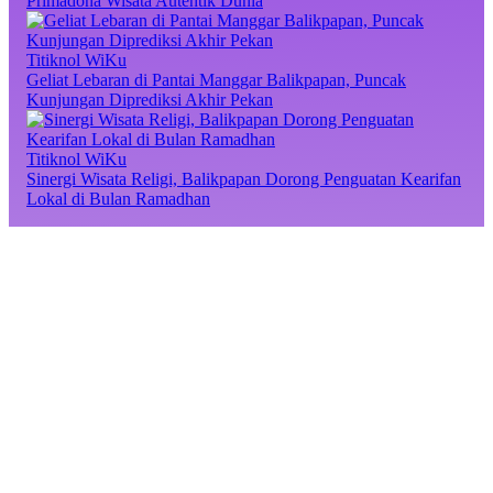
Primadona Wisata Autentik Dunia
Titiknol WiKu
Geliat Lebaran di Pantai Manggar Balikpapan, Puncak
Kunjungan Diprediksi Akhir Pekan
Titiknol WiKu
Sinergi Wisata Religi, Balikpapan Dorong Penguatan Kearifan
Lokal di Bulan Ramadhan