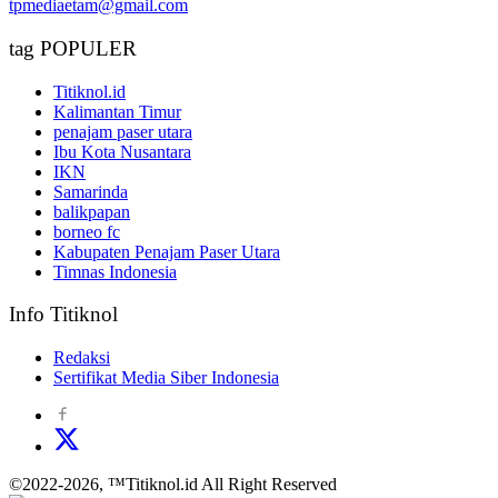
tpmediaetam@gmail.com
tag POPULER
Titiknol.id
Kalimantan Timur
penajam paser utara
Ibu Kota Nusantara
IKN
Samarinda
balikpapan
borneo fc
Kabupaten Penajam Paser Utara
Timnas Indonesia
Info Titiknol
Redaksi
Sertifikat Media Siber Indonesia
©2022-2026, ™Titiknol.id All Right Reserved