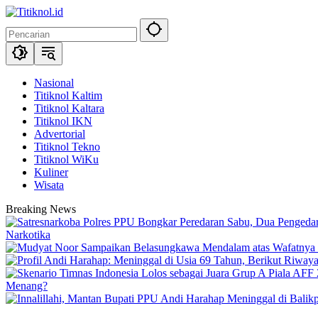
Langsung
ke
konten
Nasional
Titiknol Kaltim
Titiknol Kaltara
Titiknol IKN
Advertorial
Titiknol Tekno
Titiknol WiKu
Kuliner
Wisata
Breaking News
Narkotika
Menang?