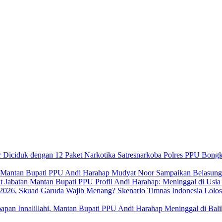
Satresnarkoba Polres PPU Bongk
Mudyat Noor Sampaikan Belasung
Profil Andi Harahap: Meninggal di Usi
Skenario Timnas Indonesia Lolo
Innalillahi, Mantan Bupati PPU Andi Harahap Meninggal di Bal