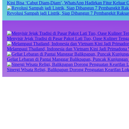
Kini Bisa ‘Cabut Diam-Diam’, WhatsApp Hadirkan Fitur Keluar 
Revolusi Sampah jadi Listrik, Siap Dibangun 7 Pembangkit Raks
Menyisir Jejak Tradisi di Pasar Pakot Lati Tuo, Oase Kuliner Te
Melampaui Thailand, Indonesia dan Vietnam Kini Jadi Primadona 
Geliat Lebaran di Pantai Manggar Balikpapan, Puncak Kunjungan 
Sinergi Wisata Religi, Balikpapan Dorong Penguatan Kearifan Lo