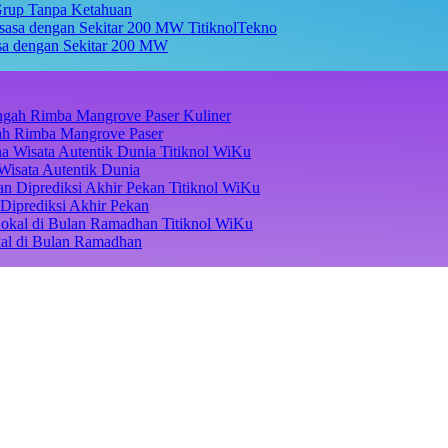
Grup Tanpa Ketahuan
TitiknolTekno
asa dengan Sekitar 200 MW
Kuliner
ngah Rimba Mangrove Paser
Titiknol WiKu
Wisata Autentik Dunia
Titiknol WiKu
Diprediksi Akhir Pekan
Titiknol WiKu
kal di Bulan Ramadhan