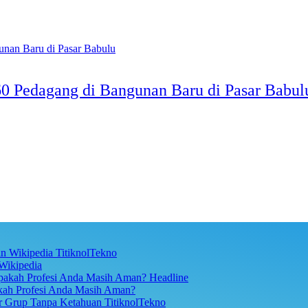
 Pedagang di Bangunan Baru di Pasar Babul
TitiknolTekno
Wikipedia
Headline
akah Profesi Anda Masih Aman?
TitiknolTekno