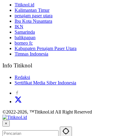
Titiknol.id
Kalimantan Timur
penajam paser utara
Ibu Kota Nusantara
IKN
Samarinda
balikpapan
borneo fc
Kabupaten Penajam Paser Utara
Timnas Indonesia
Info Titiknol
Redaksi
Sertifikat Media Siber Indonesia
©2022-2026, ™Titiknol.id All Right Reserved
×