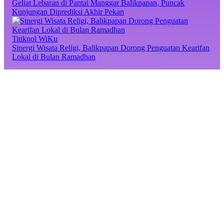
Geliat Lebaran di Pantai Manggar Balikpapan, Puncak
Kunjungan Diprediksi Akhir Pekan
Titiknol WiKu
Sinergi Wisata Religi, Balikpapan Dorong Penguatan Kearifan
Lokal di Bulan Ramadhan