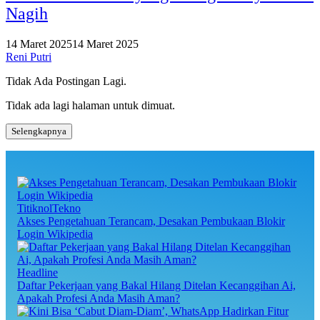
Nagih
14 Maret 2025
14 Maret 2025
Reni Putri
Tidak Ada Postingan Lagi.
Tidak ada lagi halaman untuk dimuat.
Selengkapnya
TitiknolTekno
Akses Pengetahuan Terancam, Desakan Pembukaan Blokir
Login Wikipedia
Headline
Daftar Pekerjaan yang Bakal Hilang Ditelan Kecanggihan Ai,
Apakah Profesi Anda Masih Aman?