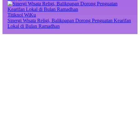
Titiknol WiKu
Sinergi Wisata Religi, Balikpapan Dorong Penguatan Kearifan
Lokal di Bulan Ramadhan