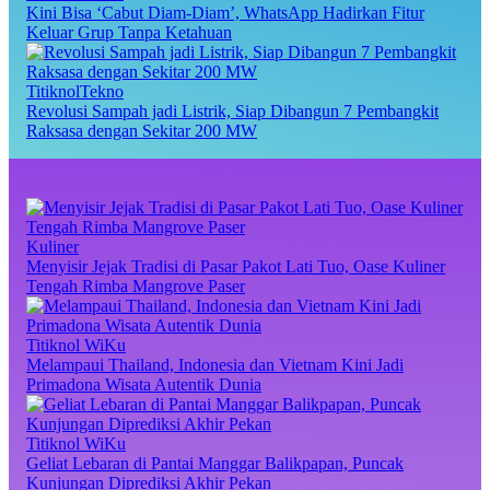
Kini Bisa ‘Cabut Diam-Diam’, WhatsApp Hadirkan Fitur
Keluar Grup Tanpa Ketahuan
TitiknolTekno
Revolusi Sampah jadi Listrik, Siap Dibangun 7 Pembangkit
Raksasa dengan Sekitar 200 MW
Kuliner
Menyisir Jejak Tradisi di Pasar Pakot Lati Tuo, Oase Kuliner
Tengah Rimba Mangrove Paser
Titiknol WiKu
Melampaui Thailand, Indonesia dan Vietnam Kini Jadi
Primadona Wisata Autentik Dunia
Titiknol WiKu
Geliat Lebaran di Pantai Manggar Balikpapan, Puncak
Kunjungan Diprediksi Akhir Pekan