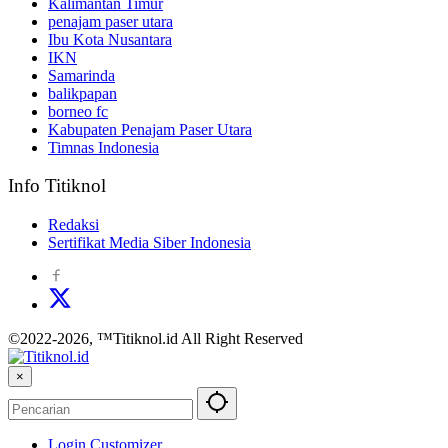
Kalimantan Timur
penajam paser utara
Ibu Kota Nusantara
IKN
Samarinda
balikpapan
borneo fc
Kabupaten Penajam Paser Utara
Timnas Indonesia
Info Titiknol
Redaksi
Sertifikat Media Siber Indonesia
©2022-2026, ™Titiknol.id All Right Reserved
×
Login Customizer