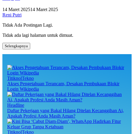
14 Maret 2025
14 Maret 2025
Reni Putri
Tidak Ada Postingan Lagi.
Tidak ada lagi halaman untuk dimuat.
Selengkapnya
TitiknolTekno
Akses Pengetahuan Terancam, Desakan Pembukaan Blokir
Login Wikipedia
Headline
Daftar Pekerjaan yang Bakal Hilang Ditelan Kecanggihan Ai,
Apakah Profesi Anda Masih Aman?
TitiknolTekno