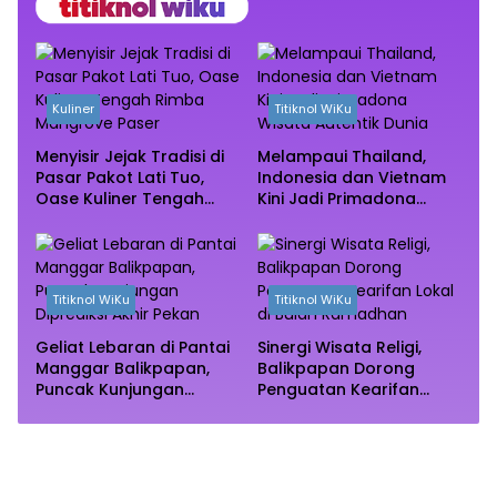
Kuliner
Titiknol WiKu
Menyisir Jejak Tradisi di
Melampaui Thailand,
Pasar Pakot Lati Tuo,
Indonesia dan Vietnam
Oase Kuliner Tengah
Kini Jadi Primadona
Rimba Mangrove Paser
Wisata Autentik Dunia
Titiknol WiKu
Titiknol WiKu
Geliat Lebaran di Pantai
Sinergi Wisata Religi,
Manggar Balikpapan,
Balikpapan Dorong
Puncak Kunjungan
Penguatan Kearifan
Diprediksi Akhir Pekan
Lokal di Bulan
Ramadhan