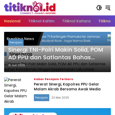
Langsung
ke
konten
Nasional
Titiknol Kaltim
Titiknol Kaltara
Titiknol 
bu di
Lepas 71 Kontingen Pramuka ke Jamnas
S
Breaking News
ia 47
XII, Mudyat Noor: Jaga Nama Baik
P
Penajam
Daerah
d
Sinergi TNI-Polri Makin Solid, POM
Sinergitas
AD PPU dan Satlantas Bahas
Kamtibmas hingga Keselamatan
15 Juli 2026
Lalu Lintas
Kabar Penajam Terbaru
Pererat Sinergi, Kapolres PPU Gelar
Malam Akrab Bersama Awak Media‎
Penajam
23 Mei 2025