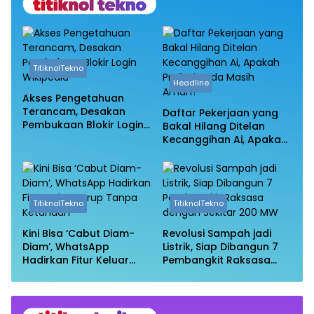
TitiknolTekno
Headline
Akses Pengetahuan
Terancam, Desakan
Daftar Pekerjaan yang
Pembukaan Blokir Login
Bakal Hilang Ditelan
Wikipedia
Kecanggihan Ai, Apakah
Profesi Anda Masih
Aman?
TitiknolTekno
TitiknolTekno
Kini Bisa ‘Cabut Diam-
Revolusi Sampah jadi
Diam’, WhatsApp
Listrik, Siap Dibangun 7
Hadirkan Fitur Keluar
Pembangkit Raksasa
Grup Tanpa Ketahuan
dengan Sekitar 200 MW