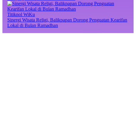
Titiknol WiKu
Sinergi Wisata Religi, Balikpapan Dorong Penguatan Kearifan
Lokal di Bulan Ramadhan