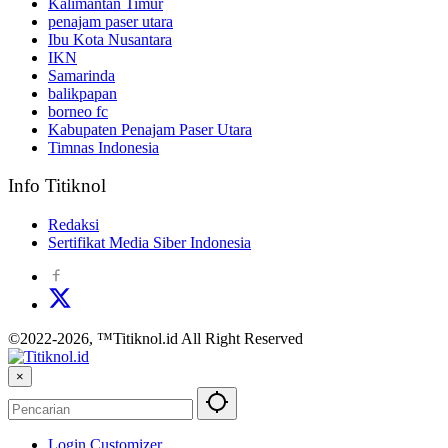
Kalimantan Timur
penajam paser utara
Ibu Kota Nusantara
IKN
Samarinda
balikpapan
borneo fc
Kabupaten Penajam Paser Utara
Timnas Indonesia
Info Titiknol
Redaksi
Sertifikat Media Siber Indonesia
©2022-2026, ™Titiknol.id All Right Reserved
×
Login Customizer