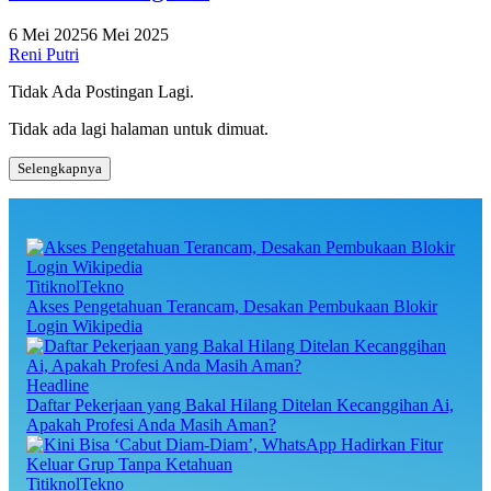
6 Mei 2025
6 Mei 2025
Reni Putri
Tidak Ada Postingan Lagi.
Tidak ada lagi halaman untuk dimuat.
Selengkapnya
TitiknolTekno
Akses Pengetahuan Terancam, Desakan Pembukaan Blokir
Login Wikipedia
Headline
Daftar Pekerjaan yang Bakal Hilang Ditelan Kecanggihan Ai,
Apakah Profesi Anda Masih Aman?
TitiknolTekno