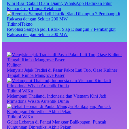
Kini Bisa ‘Cabut Diam-Diam’, WhatsApp Hadirkan Fitur
Keluar Grup Tanpa Ketahuan
TitiknolTekno
Revolusi Sampah jadi Listrik, Siap Dibangun 7 Pembangkit
Raksasa dengan Sekitar 200 MW
Kuliner
Menyisir Jejak Tradisi di Pasar Pakot Lati Tuo, Oase Kuliner
Tengah Rimba Mangrove Paser
Titiknol WiKu
Melampaui Thailand, Indonesia dan Vietnam Kini Jadi
Primadona Wisata Autentik Dunia
Titiknol WiKu
Geliat Lebaran di Pantai Manggar Balikpapan, Puncak
Kunjungan Diprediksi Akhir Pekan