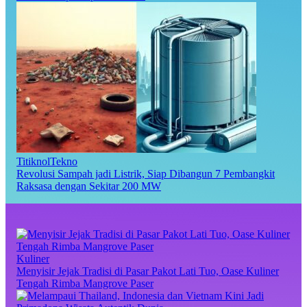
TitiknolTekno
Revolusi Sampah jadi Listrik, Siap Dibangun 7 Pembangkit
Raksasa dengan Sekitar 200 MW
Kuliner
Menyisir Jejak Tradisi di Pasar Pakot Lati Tuo, Oase Kuliner
Tengah Rimba Mangrove Paser