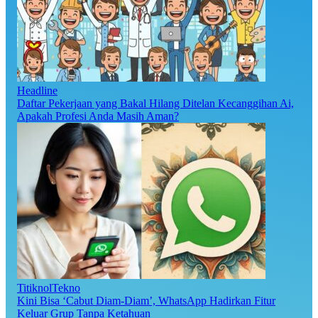
Headline
Daftar Pekerjaan yang Bakal Hilang Ditelan Kecanggihan Ai,
Apakah Profesi Anda Masih Aman?
TitiknolTekno
Kini Bisa ‘Cabut Diam-Diam’, WhatsApp Hadirkan Fitur
Keluar Grup Tanpa Ketahuan