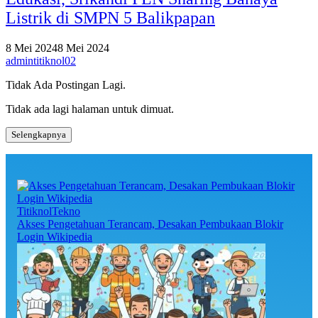
Listrik di SMPN 5 Balikpapan
8 Mei 2024
8 Mei 2024
admintitiknol02
Tidak Ada Postingan Lagi.
Tidak ada lagi halaman untuk dimuat.
Selengkapnya
TitiknolTekno
Akses Pengetahuan Terancam, Desakan Pembukaan Blokir
Login Wikipedia