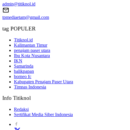
admin@titiknol.id
tpmediaetam@gmail.com
tag POPULER
Titiknol.id
Kalimantan Timur
penajam paser utara
Ibu Kota Nusantara
IKN
Samarinda
balikpapan
borneo fc
Kabupaten Penajam Paser Utara
Timnas Indonesia
Info Titiknol
Redaksi
Sertifikat Media Siber Indonesia