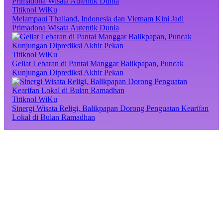
Titiknol WiKu
Melampaui Thailand, Indonesia dan Vietnam Kini Jadi
Primadona Wisata Autentik Dunia
Titiknol WiKu
Geliat Lebaran di Pantai Manggar Balikpapan, Puncak
Kunjungan Diprediksi Akhir Pekan
Titiknol WiKu
Sinergi Wisata Religi, Balikpapan Dorong Penguatan Kearifan
Lokal di Bulan Ramadhan