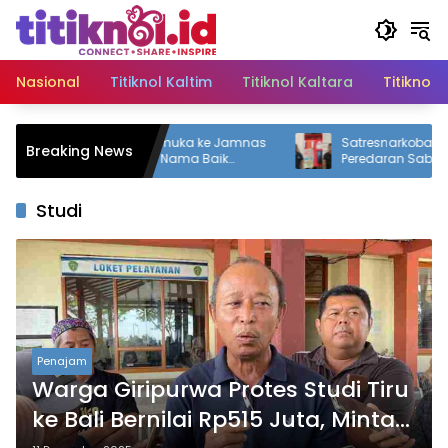
Langsung
ke
konten
Nasional
Titiknol Kaltim
Titiknol Kaltara
Titiknol 
as 71 Kontingen Pramuka ke Jamnas
Satresnarkoba Polres PP
Breaking News
, Mudyat Noor: Jaga Nama Baik
Peredaran Sabu, Dua Pe
erah
dengan 12 Paket Narkoti
Studi
Penajam
Warga Giripurwa Protes Studi Tiru
ke Bali Bernilai Rp515 Juta, Minta