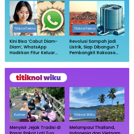
Aman?
TitiknolTekno
TitiknolTekno
Kini Bisa ‘Cabut Diam-
Revolusi Sampah jadi
Diam’, WhatsApp
Listrik, Siap Dibangun 7
Hadirkan Fitur Keluar
Pembangkit Raksasa
Grup Tanpa Ketahuan
dengan Sekitar 200 MW
Kuliner
Titiknol WiKu
Menyisir Jejak Tradisi di
Melampaui Thailand,
Pasar Pakot Lati Tuo,
Indonesia dan Vietnam