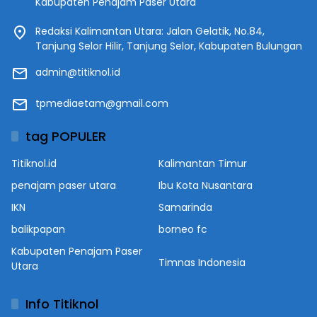
Kabupaten Penajam Paser Utara
Redaksi Kalimantan Utara: Jalan Gelatik, No.84,
Tanjung Selor Hilir, Tanjung Selor, Kabupaten Bulungan
admin@titiknol.id
tpmediaetam@gmail.com
tag POPULER
Titiknol.id
Kalimantan Timur
penajam paser utara
Ibu Kota Nusantara
IKN
Samarinda
balikpapan
borneo fc
Kabupaten Penajam Paser
Timnas Indonesia
Utara
Info Titiknol