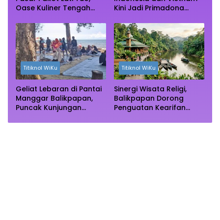
Oase Kuliner Tengah
Kini Jadi Primadona
Rimba Mangrove Paser
Wisata Autentik Dunia
Titiknol WiKu
Titiknol WiKu
Geliat Lebaran di Pantai
Sinergi Wisata Religi,
Manggar Balikpapan,
Balikpapan Dorong
Puncak Kunjungan
Penguatan Kearifan
Diprediksi Akhir Pekan
Lokal di Bulan
Ramadhan