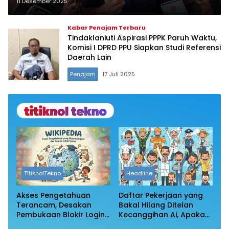
Inspektorat Tindaklanjuti
11 Desember 2025
Penggunaan Dana Desa
Kabar Penajam Terbaru
Tindaklaniuti Aspirasi PPPK Paruh Waktu,
Komisi I DPRD PPU Siapkan Studi Referensi
Daerah Lain
Penajam
17 Juli 2025
TitiknolTekno
Headline
Akses Pengetahuan
Daftar Pekerjaan yang
Terancam, Desakan
Bakal Hilang Ditelan
Pembukaan Blokir Login
Kecanggihan Ai, Apakah
Wikipedia
Profesi Anda Masih