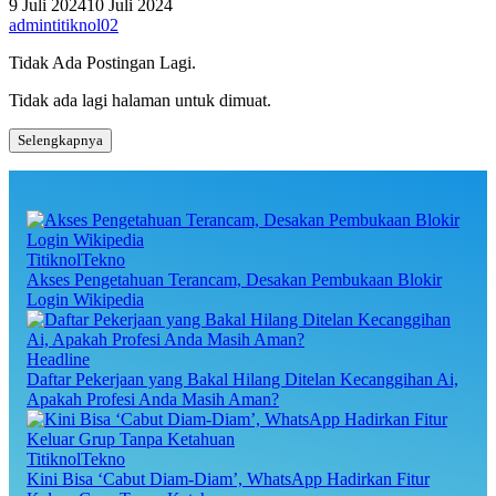
9 Juli 2024
10 Juli 2024
admintitiknol02
Tidak Ada Postingan Lagi.
Tidak ada lagi halaman untuk dimuat.
Selengkapnya
TitiknolTekno
Akses Pengetahuan Terancam, Desakan Pembukaan Blokir
Login Wikipedia
Headline
Daftar Pekerjaan yang Bakal Hilang Ditelan Kecanggihan Ai,
Apakah Profesi Anda Masih Aman?
TitiknolTekno
Kini Bisa ‘Cabut Diam-Diam’, WhatsApp Hadirkan Fitur