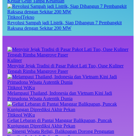
Keluar Grup Tanpa Ketahuan
TitiknolTekno
Revolusi Sampah jadi Listrik, Siap Dibangun 7 Pembangkit
Raksasa dengan Sekitar 200 MW
Kuliner
Menyisir Jejak Tradisi di Pasar Pakot Lati Tuo, Oase Kuliner
Tengah Rimba Mangrove Paser
Titiknol WiKu
Melampaui Thailand, Indonesia dan Vietnam Kini Jadi
Primadona Wisata Autentik Dunia
Titiknol WiKu
Geliat Lebaran di Pantai Manggar Balikpapan, Puncak
Kunjungan Diprediksi Akhir Pekan