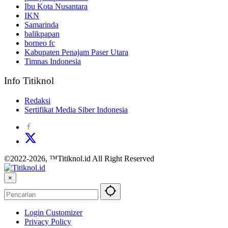
Ibu Kota Nusantara
IKN
Samarinda
balikpapan
borneo fc
Kabupaten Penajam Paser Utara
Timnas Indonesia
Info Titiknol
Redaksi
Sertifikat Media Siber Indonesia
©2022-2026, ™Titiknol.id All Right Reserved
×
Login Customizer
Privacy Policy