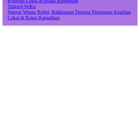
Titiknol WiKu
Sinergi Wisata Religi, Balikpapan Dorong Penguatan Kearifan
Lokal di Bulan Ramadhan