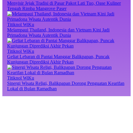
Menyisir Jejak Tradisi di Pasar Pakot Lati Tuo, Oase Kuliner
Tengah Rimba Mangrove Paser
Titiknol WiKu
Melampaui Thailand, Indonesia dan Vietnam Kini Jadi
Primadona Wisata Autentik Dunia
Titiknol WiKu
Geliat Lebaran di Pantai Manggar Balikpapan, Puncak
Kunjungan Diprediksi Akhir Pekan
Titiknol WiKu
Sinergi Wisata Religi, Balikpapan Dorong Penguatan Kearifan
Lokal di Bulan Ramadhan