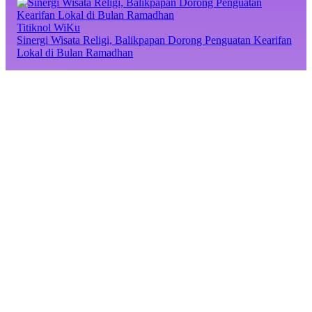
Titiknol WiKu
Sinergi Wisata Religi, Balikpapan Dorong Penguatan Kearifan
Lokal di Bulan Ramadhan