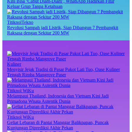
Kini Bisa ‘Cabut Diam-Diam’, WhatsApp Hadirkan Fitur
Keluar Grup Tanpa Ketahuan
TitiknolTekno
Revolusi Sampah jadi Listrik, Siap Dibangun 7 Pembangkit
Raksasa dengan Sekitar 200 MW
Kuliner
Menyisir Jejak Tradisi di Pasar Pakot Lati Tuo, Oase Kuliner
Tengah Rimba Mangrove Paser
Titiknol WiKu
Melampaui Thailand, Indonesia dan Vietnam Kini Jadi
Primadona Wisata Autentik Dunia
Titiknol WiKu
Geliat Lebaran di Pantai Manggar Balikpapan, Puncak
Kunjungan Diprediksi Akhir Pekan