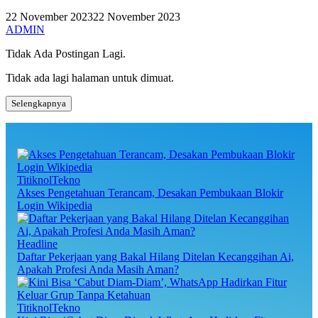
22 November 2023
22 November 2023
ADMIN
Tidak Ada Postingan Lagi.
Tidak ada lagi halaman untuk dimuat.
Selengkapnya
TitiknolTekno
Akses Pengetahuan Terancam, Desakan Pembukaan Blokir
Login Wikipedia
Headline
Daftar Pekerjaan yang Bakal Hilang Ditelan Kecanggihan Ai,
Apakah Profesi Anda Masih Aman?
TitiknolTekno