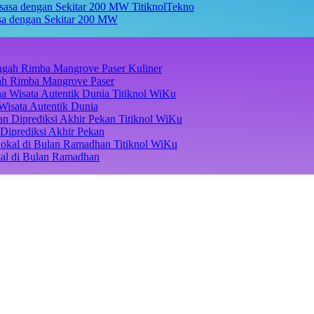
TitiknolTekno
asa dengan Sekitar 200 MW
Kuliner
ngah Rimba Mangrove Paser
Titiknol WiKu
Wisata Autentik Dunia
Titiknol WiKu
Diprediksi Akhir Pekan
Titiknol WiKu
kal di Bulan Ramadhan