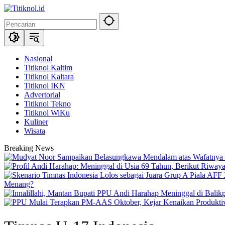
Langsung
ke
konten
Nasional
Titiknol Kaltim
Titiknol Kaltara
Titiknol IKN
Advertorial
Titiknol Tekno
Titiknol WiKu
Kuliner
Wisata
Breaking News
Menang?