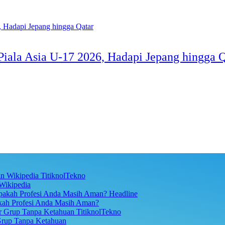
iala Asia U-17 2026, Hadapi Jepang hingga Q
TitiknolTekno
Wikipedia
Headline
akah Profesi Anda Masih Aman?
TitiknolTekno
Grup Tanpa Ketahuan