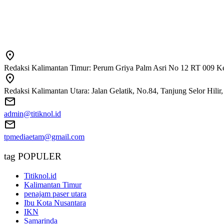
Redaksi Kalimantan Timur: Perum Griya Palm Asri No 12 RT 009 Ke
Redaksi Kalimantan Utara: Jalan Gelatik, No.84, Tanjung Selor Hili
admin@titiknol.id
tpmediaetam@gmail.com
tag POPULER
Titiknol.id
Kalimantan Timur
penajam paser utara
Ibu Kota Nusantara
IKN
Samarinda