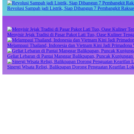
Revolusi Sampah jadi Listrik, Siap Dibangun 7 Pembangkit Raks
Menyisir Jejak Tradisi di Pasar Pakot Lati Tuo, Oase Kuliner Te
Melampaui Thailand, Indonesia dan Vietnam Kini Jadi Primadona 
Geliat Lebaran di Pantai Manggar Balikpapan, Puncak Kunjungan 
Sinergi Wisata Religi, Balikpapan Dorong Penguatan Kearifan Lo