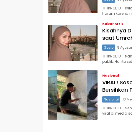
TITIKNOL.ID – Ini
haram karena m
Kabar Artis
Kisahnya D
saat Umrah 
Gosip
5 Agust
TITIKNOL.ID – N
publik. Hal itu
Nasional
VIRAL! Soso
Bersihkan T
Nasional
13 Me
TITIKNOL.ID – S
viral di media s