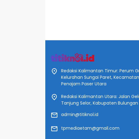
Redaksi Kalimantan Timur: Perum Gr
Kelurahan Sungai Paret, Kecamata
Penajam Paser Utara
Redaksi Kalimantan Utara: Jalan Gelat
Tanjung Selor, Kabupaten Bulungan
admin@titiknol.id
tpmediaetam@gmail.com