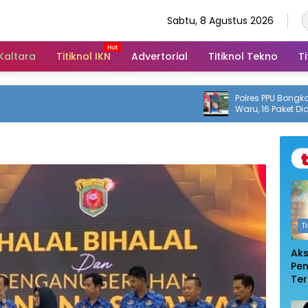
Sabtu, 8 Agustus 2026
 Kaltara
Titiknol IKN
Advertorial
Titiknol Tekno
Ti
Polres PPU Bongkar Pered
Waru, 16 Paket Diamankan 
Tahun
T
Ak
Pe
Te
De
Pem