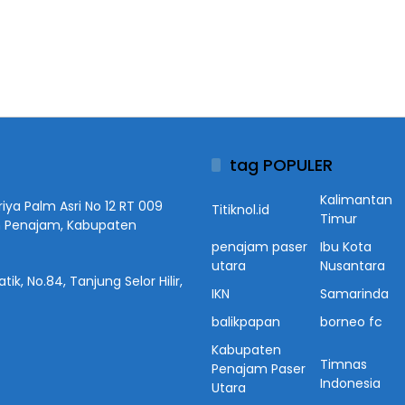
tag POPULER
Kalimantan
iya Palm Asri No 12 RT 009
Titiknol.id
Timur
n Penajam, Kabupaten
penajam paser
Ibu Kota
utara
Nusantara
ik, No.84, Tanjung Selor Hilir,
IKN
Samarinda
balikpapan
borneo fc
Kabupaten
Timnas
Penajam Paser
Indonesia
Utara