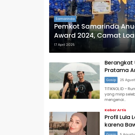
Samarinda
Pemkot Samarinda Anu
Award 2024, Camat Loa
17 April 2025
Berangkat 
Pratama Ar
Gosip
25 Agus
TITIKNOL.ID – Ru
yang mirip sel
mengenai…
Kabar Artis
Profil Lula
karena Baw
Gosip
5 Agust