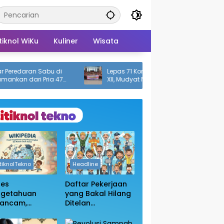
tiknol WiKu
Kuliner
Wisata
aran Sabu di
Lepas 71 Kontingen Pramuka ke Jamnas
dari Pria 47
XII, Mudyat Noor: Jaga Nama Baik
Daerah
itiknolTekno
Headline
ses
Daftar Pekerjaan
ngetahuan
yang Bakal Hilang
rancam,
Ditelan
sakan
Kecanggihan Ai,
bukaan Blokir
Apakah Profesi