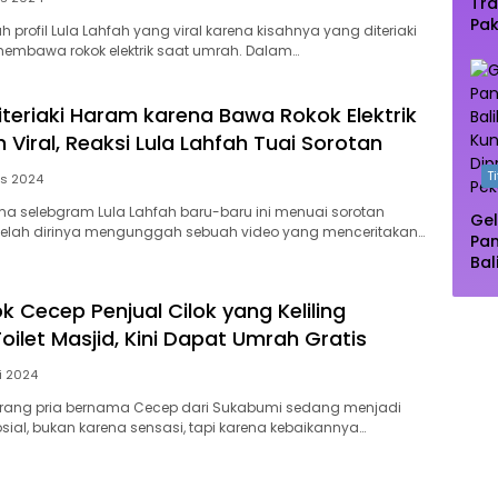
Tra
Pak
lah profil Lula Lahfah yang viral karena kisahnya yang diteriaki
Oas
embawa rokok elektrik saat umrah. Dalam…
Te
Ma
iteriaki Haram karena Bawa Rokok Elektrik
Viral, Reaksi Lula Lahfah Tuai Sorotan
T
us 2024
ama selebgram Lula Lahfah baru-baru ini menuai sorotan
Gel
 setelah dirinya mengunggah sebuah video yang menceritakan…
Pa
Bal
Pu
Dip
k Cecep Penjual Cilok yang Keliling
Pe
oilet Masjid, Kini Dapat Umrah Gratis
i 2024
eorang pria bernama Cecep dari Sukabumi sedang menjadi
osial, bukan karena sensasi, tapi karena kebaikannya…