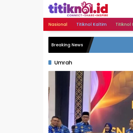
Langsung
ke
konten
Nasional
Titiknol Kaltim
Titiknol
Breaking News
Umrah