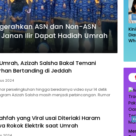
Log
T
gerahkan ASN dan Non-ASN
Kin
 Janan Ilir Dapat Hadiah Umrah
Dia
Wh
Had
Kel
Ta
Umrah, Azizah Salsha Bakal Temani
han Bertanding di Jeddah
tus 2024
mor perselingkuhan hingga beredarnya video syur 14 detik
ebgram Azizah Salsha masih menjadi perbincangan. Rumor
 Lahfah yang Viral usai Diteriaki Haram
K
a Rokok Elektrik saat Umrah
Men
us 2024