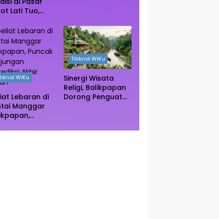
Vietnam Kini Jadi
disi di Pasar
Primadona Wisata
ot Lati Tuo,
Autentik Dunia
e Kuliner
ngah Rimba
ngrove Paser
Titiknol WiKu
Sinergi Wisata
itiknol WiKu
Religi, Balikpapan
Dorong Penguatan
iat Lebaran di
Kearifan Lokal di
ntai Manggar
Bulan Ramadhan
ikpapan,
ncak Kunjungan
rediksi Akhir
kan