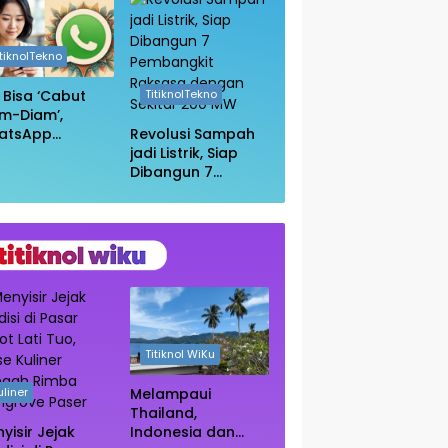
in Wikipedia
Anda Masih
Aman?
itiknolTekno
i Bisa ‘Cabut
TitiknolTekno
m-Diam’,
atsApp
Revolusi Sampah
irkan Fitur
jadi Listrik, Siap
uar Grup
Dibangun 7
npa Ketahuan
Pembangkit
Raksasa dengan
Sekitar 200 MW
Titiknol WiKu
Melampaui
uliner
Thailand,
Indonesia dan
yisir Jejak