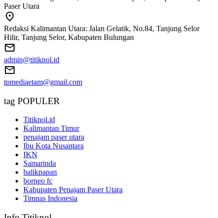
Paser Utara
Redaksi Kalimantan Utara: Jalan Gelatik, No.84, Tanjung Selor
Hilir, Tanjung Selor, Kabupaten Bulungan
admin@titiknol.id
tpmediaetam@gmail.com
tag POPULER
Titiknol.id
Kalimantan Timur
penajam paser utara
Ibu Kota Nusantara
IKN
Samarinda
balikpapan
borneo fc
Kabupaten Penajam Paser Utara
Timnas Indonesia
Info Titiknol