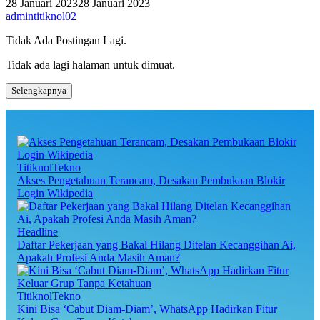
28 Januari 2023
28 Januari 2023
admintitiknol02
Tidak Ada Postingan Lagi.
Tidak ada lagi halaman untuk dimuat.
Selengkapnya
TitiknolTekno
Akses Pengetahuan Terancam, Desakan Pembukaan Blokir
Login Wikipedia
Headline
Daftar Pekerjaan yang Bakal Hilang Ditelan Kecanggihan Ai,
Apakah Profesi Anda Masih Aman?
TitiknolTekno
Kini Bisa ‘Cabut Diam-Diam’, WhatsApp Hadirkan Fitur