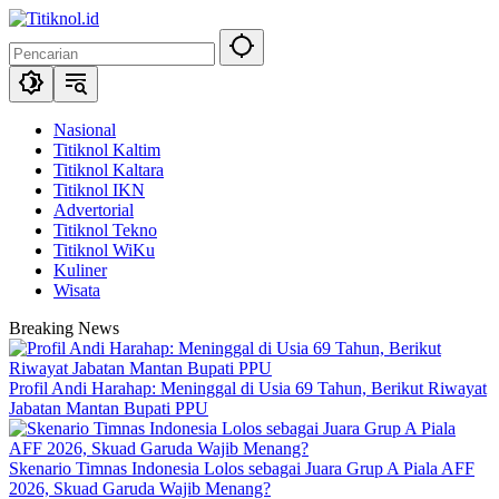
Langsung
ke
konten
Nasional
Titiknol Kaltim
Titiknol Kaltara
Titiknol IKN
Advertorial
Titiknol Tekno
Titiknol WiKu
Kuliner
Wisata
Breaking News
Profil Andi Harahap: Meninggal di Usia 69 Tahun, Berikut Riwayat
Jabatan Mantan Bupati PPU
Skenario Timnas Indonesia Lolos sebagai Juara Grup A Piala AFF
2026, Skuad Garuda Wajib Menang?