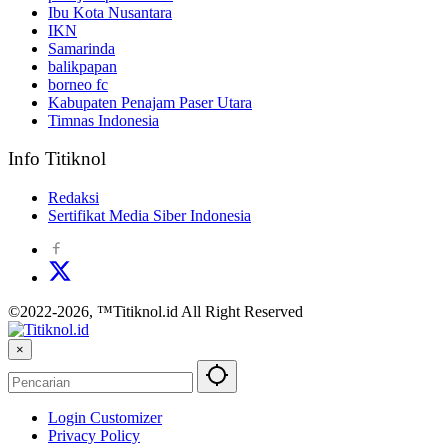
Ibu Kota Nusantara
IKN
Samarinda
balikpapan
borneo fc
Kabupaten Penajam Paser Utara
Timnas Indonesia
Info Titiknol
Redaksi
Sertifikat Media Siber Indonesia
©2022-2026, ™Titiknol.id All Right Reserved
×
Login Customizer
Privacy Policy