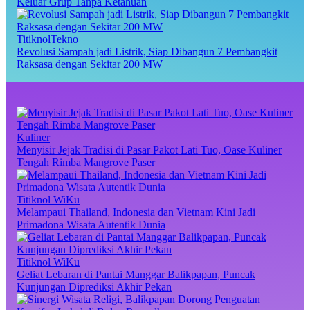
Keluar Grup Tanpa Ketahuan
TitiknolTekno
Revolusi Sampah jadi Listrik, Siap Dibangun 7 Pembangkit
Raksasa dengan Sekitar 200 MW
Kuliner
Menyisir Jejak Tradisi di Pasar Pakot Lati Tuo, Oase Kuliner
Tengah Rimba Mangrove Paser
Titiknol WiKu
Melampaui Thailand, Indonesia dan Vietnam Kini Jadi
Primadona Wisata Autentik Dunia
Titiknol WiKu
Geliat Lebaran di Pantai Manggar Balikpapan, Puncak
Kunjungan Diprediksi Akhir Pekan