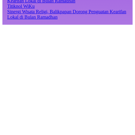
Titiknol WiKu
Sinergi Wisata Religi, Balikpapan Dorong Penguatan Kearifan
Lokal di Bulan Ramadhan