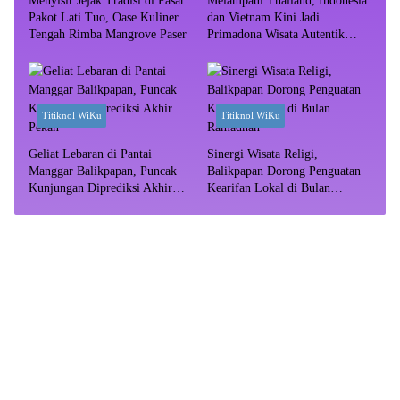
Menyisir Jejak Tradisi di Pasar
Melampaui Thailand, Indonesia
Pakot Lati Tuo, Oase Kuliner
dan Vietnam Kini Jadi
Tengah Rimba Mangrove Paser
Primadona Wisata Autentik
Dunia
Titiknol WiKu
Titiknol WiKu
Geliat Lebaran di Pantai
Sinergi Wisata Religi,
Manggar Balikpapan, Puncak
Balikpapan Dorong Penguatan
Kunjungan Diprediksi Akhir
Kearifan Lokal di Bulan
Pekan
Ramadhan