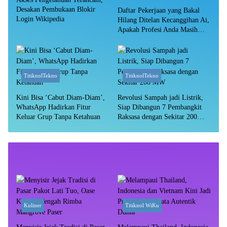
Desakan Pembukaan Blokir
Daftar Pekerjaan yang Bakal
Login Wikipedia
Hilang Ditelan Kecanggihan Ai,
Apakah Profesi Anda Masih
Aman?
TitiknolTekno
TitiknolTekno
Kini Bisa ‘Cabut Diam-Diam’,
Revolusi Sampah jadi Listrik,
WhatsApp Hadirkan Fitur
Siap Dibangun 7 Pembangkit
Keluar Grup Tanpa Ketahuan
Raksasa dengan Sekitar 200
MW
Kuliner
Titiknol WiKu