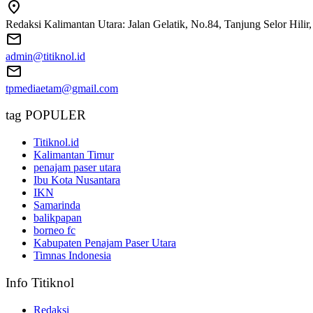
Redaksi Kalimantan Utara: Jalan Gelatik, No.84, Tanjung Selor Hili
admin@titiknol.id
tpmediaetam@gmail.com
tag POPULER
Titiknol.id
Kalimantan Timur
penajam paser utara
Ibu Kota Nusantara
IKN
Samarinda
balikpapan
borneo fc
Kabupaten Penajam Paser Utara
Timnas Indonesia
Info Titiknol
Redaksi