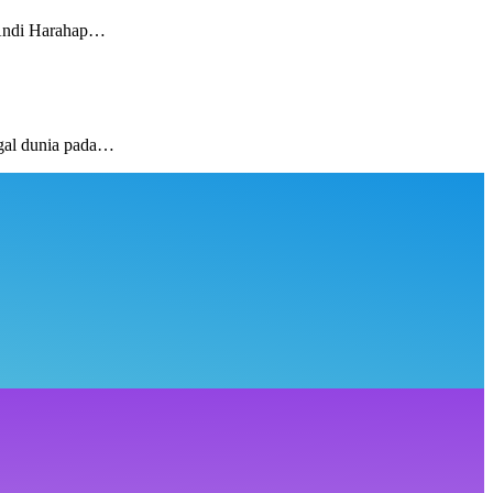
 Andi Harahap…
gal dunia pada…