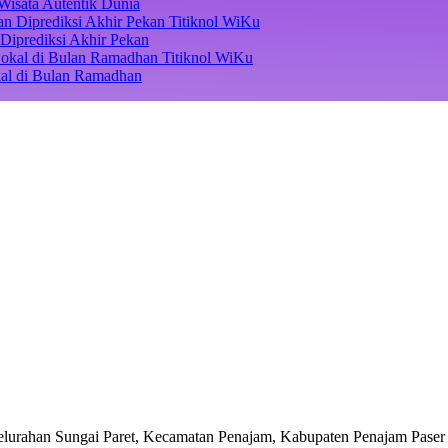
Wisata Autentik Dunia
Titiknol WiKu
Diprediksi Akhir Pekan
Titiknol WiKu
kal di Bulan Ramadhan
lurahan Sungai Paret, Kecamatan Penajam, Kabupaten Penajam Paser