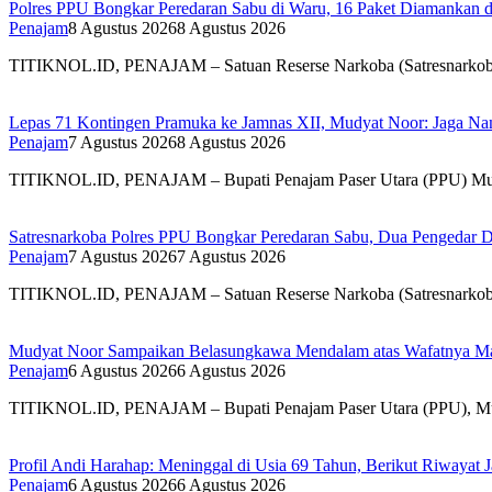
Polres PPU Bongkar Peredaran Sabu di Waru, 16 Paket Diamankan da
Penajam
8 Agustus 2026
8 Agustus 2026
TITIKNOL.ID, PENAJAM – Satuan Reserse Narkoba (Satresnarkoba) 
Lepas 71 Kontingen Pramuka ke Jamnas XII, Mudyat Noor: Jaga N
Penajam
7 Agustus 2026
8 Agustus 2026
TITIKNOL.ID, PENAJAM – Bupati Penajam Paser Utara (PPU) Mud
Satresnarkoba Polres PPU Bongkar Peredaran Sabu, Dua Pengedar D
Penajam
7 Agustus 2026
7 Agustus 2026
TITIKNOL.ID, PENAJAM – Satuan Reserse Narkoba (Satresnarkoba) 
Mudyat Noor Sampaikan Belasungkawa Mendalam atas Wafatnya Ma
Penajam
6 Agustus 2026
6 Agustus 2026
TITIKNOL.ID, PENAJAM – Bupati Penajam Paser Utara (PPU), Mud
Profil Andi Harahap: Meninggal di Usia 69 Tahun, Berikut Riwayat
Penajam
6 Agustus 2026
6 Agustus 2026