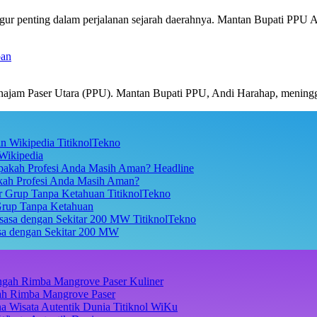
igur penting dalam perjalanan sejarah daerahnya. Mantan Bupati PPU
pan
jam Paser Utara (PPU). Mantan Bupati PPU, Andi Harahap, mening
TitiknolTekno
Wikipedia
Headline
akah Profesi Anda Masih Aman?
TitiknolTekno
Grup Tanpa Ketahuan
TitiknolTekno
asa dengan Sekitar 200 MW
Kuliner
ngah Rimba Mangrove Paser
Titiknol WiKu