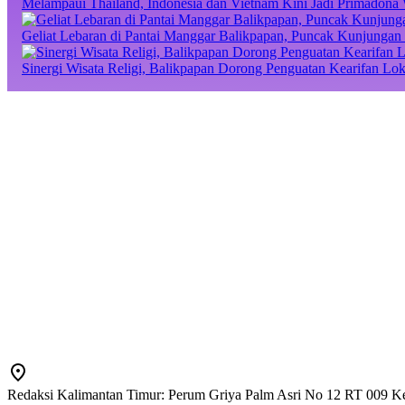
Melampaui Thailand, Indonesia dan Vietnam Kini Jadi Primadona 
Geliat Lebaran di Pantai Manggar Balikpapan, Puncak Kunjungan 
Sinergi Wisata Religi, Balikpapan Dorong Penguatan Kearifan Lo
Redaksi Kalimantan Timur: Perum Griya Palm Asri No 12 RT 009 Ke