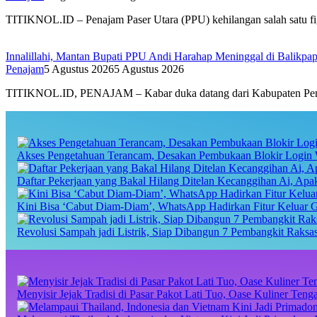
TITIKNOL.ID – Penajam Paser Utara (PPU) kehilangan salah satu f
Innalillahi, Mantan Bupati PPU Andi Harahap Meninggal di Balikpa
Penajam
5 Agustus 2026
5 Agustus 2026
TITIKNOL.ID, PENAJAM – Kabar duka datang dari Kabupaten Pena
Akses Pengetahuan Terancam, Desakan Pembukaan Blokir Login 
Daftar Pekerjaan yang Bakal Hilang Ditelan Kecanggihan Ai, Ap
Kini Bisa ‘Cabut Diam-Diam’, WhatsApp Hadirkan Fitur Keluar 
Revolusi Sampah jadi Listrik, Siap Dibangun 7 Pembangkit Raks
Menyisir Jejak Tradisi di Pasar Pakot Lati Tuo, Oase Kuliner Te