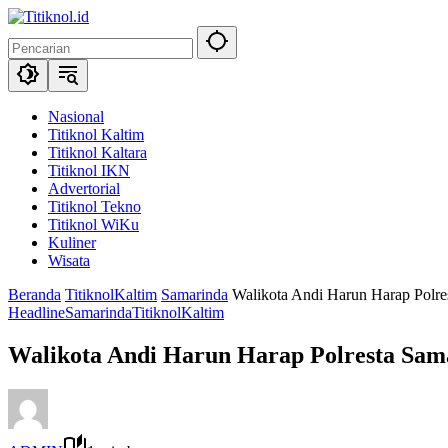
Langsung
ke
konten
Nasional
Titiknol Kaltim
Titiknol Kaltara
Titiknol IKN
Advertorial
Titiknol Tekno
Titiknol WiKu
Kuliner
Wisata
Beranda
TitiknolKaltim
Samarinda
Walikota Andi Harun Harap Polre
Headline
Samarinda
TitiknolKaltim
Walikota Andi Harun Harap Polresta Sam