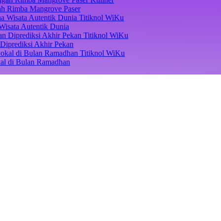
ngah Rimba Mangrove Paser
Titiknol WiKu
Wisata Autentik Dunia
Titiknol WiKu
Diprediksi Akhir Pekan
Titiknol WiKu
kal di Bulan Ramadhan