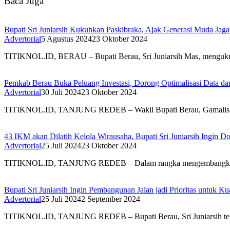
Baca Juga
Bupati Sri Juniarsih Kukuhkan Paskibraka, Ajak Generasi Muda Jaga 
Advertorial
5 Agustus 2024
23 Oktober 2024
TITIKNOL.ID, BERAU – Bupati Berau, Sri Juniarsih Mas, mengukuh
Pemkab Berau Buka Peluang Investasi, Dorong Optimalisasi Data d
Advertorial
30 Juli 2024
23 Oktober 2024
TITIKNOL.ID, TANJUNG REDEB – Wakil Bupati Berau, Gamalis, dal
43 IKM akan Dilatih Kelola Wirausaha, Bupati Sri Juniarsih Ingin
Advertorial
25 Juli 2024
23 Oktober 2024
TITIKNOL.ID, TANJUNG REDEB – Dalam rangka mengembangkan tata 
Bupati Sri Juniarsih Ingin Pembangunan Jalan jadi Prioritas untuk K
Advertorial
25 Juli 2024
2 September 2024
TITIKNOL.ID, TANJUNG REDEB – Bupati Berau, Sri Juniarsih telah