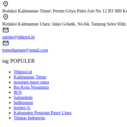
Redaksi Kalimantan Timur: Perum Griya Palm Asri No 12 RT 009 Ke
Redaksi Kalimantan Utara: Jalan Gelatik, No.84, Tanjung Selor Hili
admin@titiknol.id
tpmediaetam@gmail.com
tag POPULER
Titiknol.id
Kalimantan Timur
penajam paser utara
Ibu Kota Nusantara
IKN
Samarinda
balikpapan
borneo fc
Kabupaten Penajam Paser Utara
Timnas Indonesia