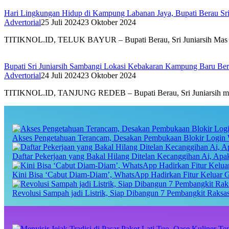
Hari Lingkungan Hidup di Kampung Labanan Jaya, Bupati Berau Sri 
Advertorial
25 Juli 2024
23 Oktober 2024
TITIKNOL.ID, TELUK BAYUR – Bupati Berau, Sri Juniarsih Mas m
Bupati Sri Juniarsih Sambangi Lokasi Kebakaran Kampung Baru Be
Advertorial
24 Juli 2024
23 Oktober 2024
TITIKNOL.ID, TANJUNG REDEB – Bupati Berau, Sri Juniarsih me
Akses Pengetahuan Terancam, Desakan Pembukaan Blokir Login 
Daftar Pekerjaan yang Bakal Hilang Ditelan Kecanggihan Ai, Ap
Kini Bisa ‘Cabut Diam-Diam’, WhatsApp Hadirkan Fitur Keluar 
Revolusi Sampah jadi Listrik, Siap Dibangun 7 Pembangkit Raks