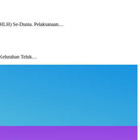
(HLH) Se-Dunia. Pelaksanaan…
 Kelurahan Teluk…