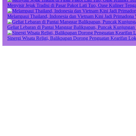
Menyisir Jejak Tradisi di Pasar Pakot Lati Tuo, Oase Kuliner Te
Melampaui Thailand, Indonesia dan Vietnam Kini Jadi Primadona 
Geliat Lebaran di Pantai Manggar Balikpapan, Puncak Kunjungan 
Sinergi Wisata Religi, Balikpapan Dorong Penguatan Kearifan Lo