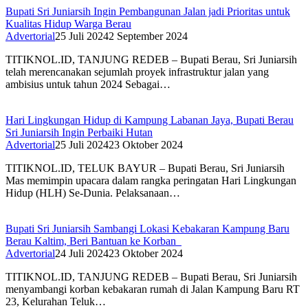
Bupati Sri Juniarsih Ingin Pembangunan Jalan jadi Prioritas untuk
Kualitas Hidup Warga Berau
Advertorial
25 Juli 2024
2 September 2024
TITIKNOL.ID, TANJUNG REDEB – Bupati Berau, Sri Juniarsih
telah merencanakan sejumlah proyek infrastruktur jalan yang
ambisius untuk tahun 2024 Sebagai…
Hari Lingkungan Hidup di Kampung Labanan Jaya, Bupati Berau
Sri Juniarsih Ingin Perbaiki Hutan
Advertorial
25 Juli 2024
23 Oktober 2024
TITIKNOL.ID, TELUK BAYUR – Bupati Berau, Sri Juniarsih
Mas memimpin upacara dalam rangka peringatan Hari Lingkungan
Hidup (HLH) Se-Dunia. Pelaksanaan…
Bupati Sri Juniarsih Sambangi Lokasi Kebakaran Kampung Baru
Berau Kaltim, Beri Bantuan ke Korban
Advertorial
24 Juli 2024
23 Oktober 2024
TITIKNOL.ID, TANJUNG REDEB – Bupati Berau, Sri Juniarsih
menyambangi korban kebakaran rumah di Jalan Kampung Baru RT
23, Kelurahan Teluk…