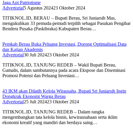
Jaga Api Patriotisme
Advertorial
5 Agustus 2024
23 Oktober 2024
TITIKNOL.ID, BERAU – Bupati Berau, Sri Juniarsih Mas,
mengukuhkan 33 pemuda-pemudi terpilih sebagai Pasukan Pengibar
Bendera Pusaka (Paskibraka) Kabupaten Berau…
Pemkab Berau Buka Peluang Investasi, Dorong Optimalisasi Data
dan Kajian Akademis
Advertorial
30 Juli 2024
23 Oktober 2024
TITIKNOL.ID, TANJUNG REDEB – Wakil Bupati Berau,
Gamalis, dalam sambutannya pada acara Ekspose dan Diseminasi
Promosi Potensi dan Peluang Investasi…
43 IKM akan Dilatih Kelola Wirausaha, Bupati Sri Juniarsih Ingin
Dongkrak Ekonomi Warga Berau
Advertorial
25 Juli 2024
23 Oktober 2024
TITIKNOL.ID, TANJUNG REDEB – Dalam rangka
mengembangkan tata kelola bisnis, kewirausahaan serta iklim
ekonomi kreatif yang mandiri dan berdaya saing…