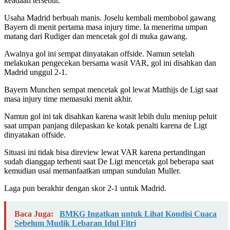
keadaan tersebut.
Usaha Madrid berbuah manis. Joselu kembali membobol gawang
Bayern di menit pertama masa injury time. Ia menerima umpan
matang dari Rudiger dan mencetak gol di muka gawang.
Awalnya gol ini sempat dinyatakan offside. Namun setelah
melakukan pengecekan bersama wasit VAR, gol ini disahkan dan
Madrid unggul 2-1.
Bayern Munchen sempat mencetak gol lewat Matthijs de Ligt saat
masa injury time memasuki menit akhir.
Namun gol ini tak disahkan karena wasit lebih dulu meniup peluit
saat umpan panjang dilepaskan ke kotak penalti karena de Ligt
dinyatakan offside.
Situasi ini tidak bisa direview lewat VAR karena pertandingan
sudah dianggap terhenti saat De Ligt mencetak gol beberapa saat
kemudian usai memanfaatkan umpan sundulan Muller.
Laga pun berakhir dengan skor 2-1 untuk Madrid.
Baca Juga:
BMKG Ingatkan untuk Lihat Kondisi Cuaca
Sebelum Mudik Lebaran Idul Fitri