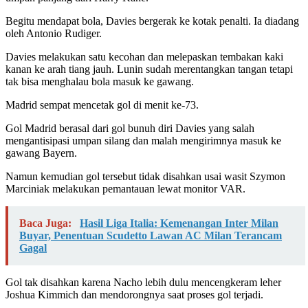
Begitu mendapat bola, Davies bergerak ke kotak penalti. Ia diadang
oleh Antonio Rudiger.
Davies melakukan satu kecohan dan melepaskan tembakan kaki
kanan ke arah tiang jauh. Lunin sudah merentangkan tangan tetapi
tak bisa menghalau bola masuk ke gawang.
Madrid sempat mencetak gol di menit ke-73.
Gol Madrid berasal dari gol bunuh diri Davies yang salah
mengantisipasi umpan silang dan malah mengirimnya masuk ke
gawang Bayern.
Namun kemudian gol tersebut tidak disahkan usai wasit Szymon
Marciniak melakukan pemantauan lewat monitor VAR.
Baca Juga:
Hasil Liga Italia: Kemenangan Inter Milan
Buyar, Penentuan Scudetto Lawan AC Milan Terancam
Gagal
Gol tak disahkan karena Nacho lebih dulu mencengkeram leher
Joshua Kimmich dan mendorongnya saat proses gol terjadi.