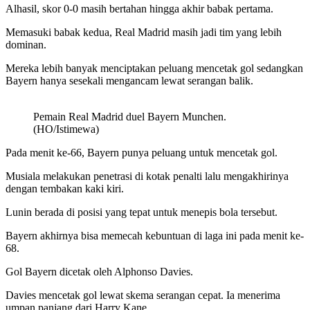
Alhasil, skor 0-0 masih bertahan hingga akhir babak pertama.
Memasuki babak kedua, Real Madrid masih jadi tim yang lebih
dominan.
Mereka lebih banyak menciptakan peluang mencetak gol sedangkan
Bayern hanya sesekali mengancam lewat serangan balik.
Pemain Real Madrid duel Bayern Munchen.
(HO/Istimewa)
Pada menit ke-66, Bayern punya peluang untuk mencetak gol.
Musiala melakukan penetrasi di kotak penalti lalu mengakhirinya
dengan tembakan kaki kiri.
Lunin berada di posisi yang tepat untuk menepis bola tersebut.
Bayern akhirnya bisa memecah kebuntuan di laga ini pada menit ke-
68.
Gol Bayern dicetak oleh Alphonso Davies.
Davies mencetak gol lewat skema serangan cepat. Ia menerima
umpan panjang dari Harry Kane.