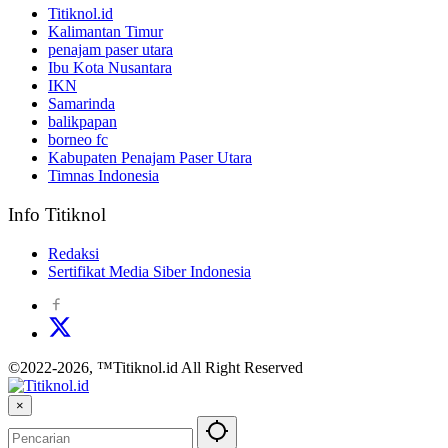
Titiknol.id
Kalimantan Timur
penajam paser utara
Ibu Kota Nusantara
IKN
Samarinda
balikpapan
borneo fc
Kabupaten Penajam Paser Utara
Timnas Indonesia
Info Titiknol
Redaksi
Sertifikat Media Siber Indonesia
©2022-2026, ™Titiknol.id All Right Reserved
×