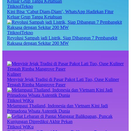
TitiknolTekno
Kini Bisa ‘Cabut Diam-Diam’, WhatsApp Hadirkan Fitur
Keluar Grup Tanpa Ketahuan
TitiknolTekno
Revolusi Sampah jadi Listrik, Siap Dibangun 7 Pembangkit
Raksasa dengan Sekitar 200 MW
Kuliner
Menyisir Jejak Tradisi di Pasar Pakot Lati Tuo, Oase Kuliner
Tengah Rimba Mangrove Paser
Titiknol WiKu
Melampaui Thailand, Indonesia dan Vietnam Kini Jadi
Primadona Wisata Autentik Dunia
Titiknol WiKu