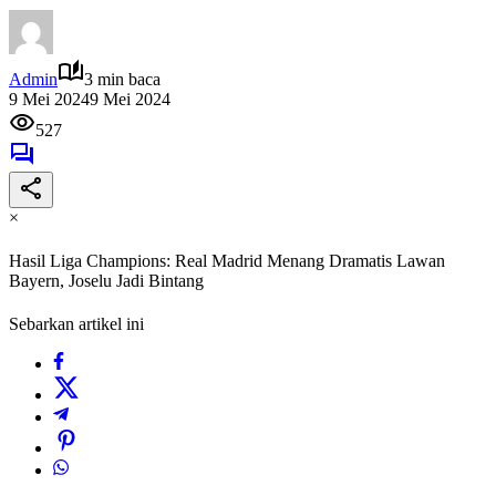
Admin
3 min baca
9 Mei 2024
9 Mei 2024
527
×
Hasil Liga Champions: Real Madrid Menang Dramatis Lawan
Bayern, Joselu Jadi Bintang
Sebarkan artikel ini