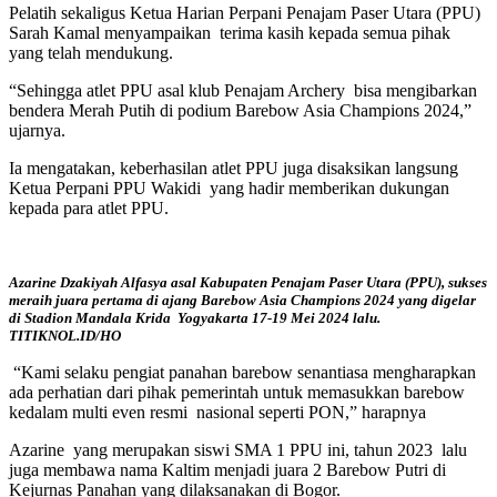
Pelatih sekaligus Ketua Harian Perpani Penajam Paser Utara (PPU)
Sarah Kamal menyampaikan terima kasih kepada semua pihak
yang telah mendukung.
“Sehingga atlet PPU asal klub Penajam Archery bisa mengibarkan
bendera Merah Putih di podium Barebow Asia Champions 2024,”
ujarnya.
Ia mengatakan, keberhasilan atlet PPU juga disaksikan langsung
Ketua Perpani PPU Wakidi yang hadir memberikan dukungan
kepada para atlet PPU.
Azarine Dzakiyah Alfasya asal Kabupaten Penajam Paser Utara (PPU), sukses
meraih juara pertama di ajang Barebow Asia Champions 2024 yang digelar
di Stadion Mandala Krida Yogyakarta 17-19 Mei 2024 lalu.
TITIKNOL.ID/HO
“Kami selaku pengiat panahan barebow senantiasa mengharapkan
ada perhatian dari pihak pemerintah untuk memasukkan barebow
kedalam multi even resmi nasional seperti PON,” harapnya
Azarine yang merupakan siswi SMA 1 PPU ini, tahun 2023 lalu
juga membawa nama Kaltim menjadi juara 2 Barebow Putri di
Kejurnas Panahan yang dilaksanakan di Bogor.