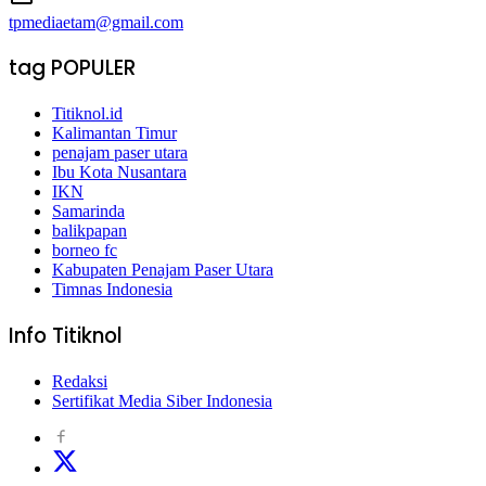
tpmediaetam@gmail.com
tag POPULER
Titiknol.id
Kalimantan Timur
penajam paser utara
Ibu Kota Nusantara
IKN
Samarinda
balikpapan
borneo fc
Kabupaten Penajam Paser Utara
Timnas Indonesia
Info Titiknol
Redaksi
Sertifikat Media Siber Indonesia