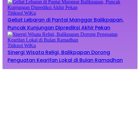
Titiknol WiKu
Geliat Lebaran di Pantai Manggar Balikpapan,
Puncak Kunjungan Diprediksi Akhir Pekan
Titiknol WiKu
Sinergi Wisata Religi, Balikpapan Dorong
Penguatan Kearifan Lokal di Bulan Ramadhan