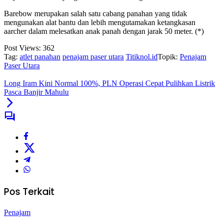
Barebow merupakan salah satu cabang panahan yang tidak
mengunakan alat bantu dan lebih mengutamakan ketangkasan
aarcher dalam melesatkan anak panah dengan jarak 50 meter. (*)
Post Views:
362
Tag:
atlet panahan
penajam paser utara
Titiknol.id
Topik:
Penajam
Paser Utara
Long Iram Kini Normal 100%, PLN Operasi Cepat Pulihkan Listrik
Pasca Banjir Mahulu
Pos Terkait
Penajam