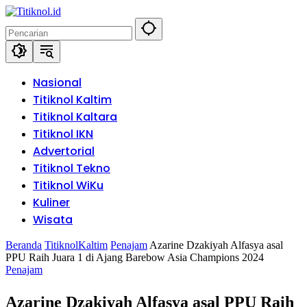
Langsung
ke
konten
Nasional
Titiknol Kaltim
Titiknol Kaltara
Titiknol IKN
Advertorial
Titiknol Tekno
Titiknol WiKu
Kuliner
Wisata
Beranda
TitiknolKaltim
Penajam
Azarine Dzakiyah Alfasya asal
PPU Raih Juara 1 di Ajang Barebow Asia Champions 2024
Penajam
Azarine Dzakiyah Alfasya asal PPU Raih