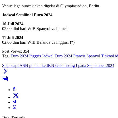
Venue laga puncak akan digelar di Olympiastadion, Berlin.
Jadwal Semifinal Euro 2024
10 Juli 2024
02.00 dini hari WIB Spanyol vs Prancis
11 Juli 2024
02.00 dini hari WIB Belanda vs Inggris.
(*)
Post Views:
354
Tag:
Euro 2024
Inggris
Jadwal Euro 2024
Prancis
Spanyol
Titiknol.i
Siap-siap! ASN pindah ke IKN Gelombang I pada September 2024
Pos Terkait