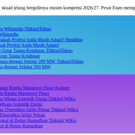
uad jelang bergulirnya musim kompetisi 2026/27. Pesut Etam memp
TitiknolTekno
Wikipedia
Headline
akah Profesi Anda Masih Aman?
TitiknolTekno
Grup Tanpa Ketahuan
TitiknolTekno
asa dengan Sekitar 200 MW
Kuliner
ngah Rimba Mangrove Paser
Titiknol WiKu
Wisata Autentik Dunia
Titiknol WiKu
Diprediksi Akhir Pekan
Titiknol WiKu
kal di Bulan Ramadhan