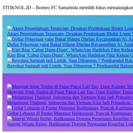
TITIKNOL.ID – Borneo FC Samarinda memilih fokus mematangkan sk
Akses Pengetahuan Terancam, Desakan Pembukaan Blokir Login 
Daftar Pekerjaan yang Bakal Hilang Ditelan Kecanggihan Ai, Ap
Kini Bisa ‘Cabut Diam-Diam’, WhatsApp Hadirkan Fitur Keluar 
Revolusi Sampah jadi Listrik, Siap Dibangun 7 Pembangkit Raks
Menyisir Jejak Tradisi di Pasar Pakot Lati Tuo, Oase Kuliner Te
Melampaui Thailand, Indonesia dan Vietnam Kini Jadi Primadona 
Geliat Lebaran di Pantai Manggar Balikpapan, Puncak Kunjungan 
Sinergi Wisata Religi, Balikpapan Dorong Penguatan Kearifan Lo