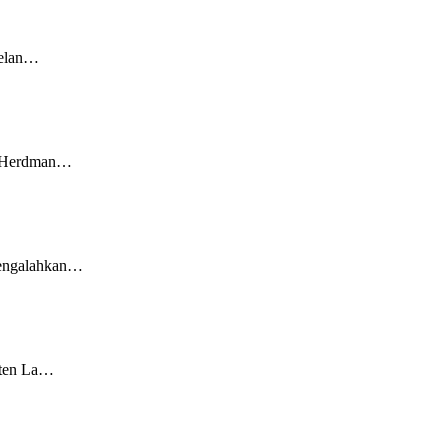
nelan…
hn Herdman…
 mengalahkan…
pten La…