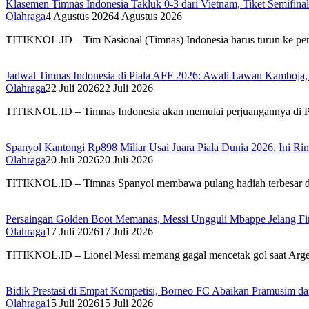
Klasemen Timnas Indonesia Takluk 0-3 dari Vietnam, Tiket Semifin
Olahraga
4 Agustus 2026
4 Agustus 2026
TITIKNOL.ID – Tim Nasional (Timnas) Indonesia harus turun ke per
Jadwal Timnas Indonesia di Piala AFF 2026: Awali Lawan Kamboja, 
Olahraga
22 Juli 2026
22 Juli 2026
TITIKNOL.ID – Timnas Indonesia akan memulai perjuangannya di 
Spanyol Kantongi Rp898 Miliar Usai Juara Piala Dunia 2026, Ini Rin
Olahraga
20 Juli 2026
20 Juli 2026
TITIKNOL.ID – Timnas Spanyol membawa pulang hadiah terbesar di 
Persaingan Golden Boot Memanas, Messi Ungguli Mbappe Jelang Fin
Olahraga
17 Juli 2026
17 Juli 2026
TITIKNOL.ID – Lionel Messi memang gagal mencetak gol saat Argen
Bidik Prestasi di Empat Kompetisi, Borneo FC Abaikan Pramusim d
Olahraga
15 Juli 2026
15 Juli 2026