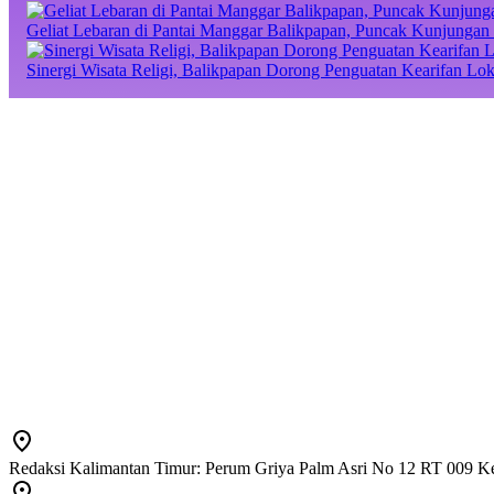
Geliat Lebaran di Pantai Manggar Balikpapan, Puncak Kunjungan 
Sinergi Wisata Religi, Balikpapan Dorong Penguatan Kearifan Lo
Redaksi Kalimantan Timur: Perum Griya Palm Asri No 12 RT 009 Ke