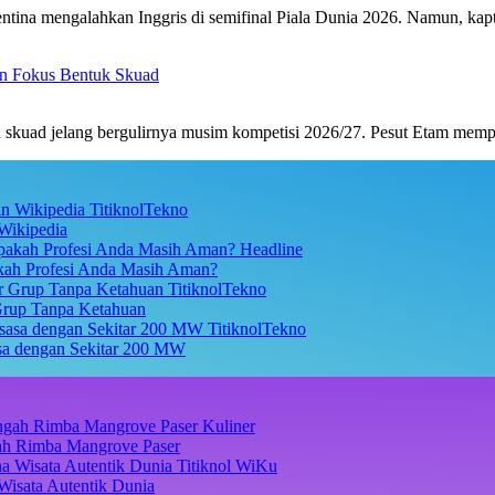
tina mengalahkan Inggris di semifinal Piala Dunia 2026. Namun, ka
an Fokus Bentuk Skuad
uad jelang bergulirnya musim kompetisi 2026/27. Pesut Etam memp
TitiknolTekno
Wikipedia
Headline
akah Profesi Anda Masih Aman?
TitiknolTekno
Grup Tanpa Ketahuan
TitiknolTekno
asa dengan Sekitar 200 MW
Kuliner
ngah Rimba Mangrove Paser
Titiknol WiKu
Wisata Autentik Dunia