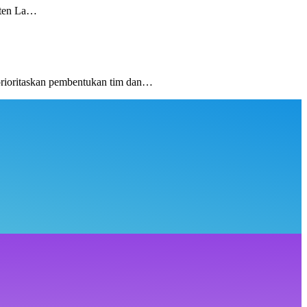
pten La…
rioritaskan pembentukan tim dan…