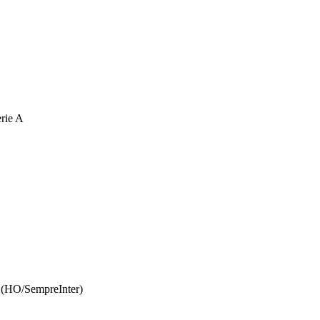
rie A
. (HO/SempreInter)