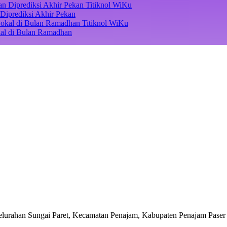
Titiknol WiKu
Diprediksi Akhir Pekan
Titiknol WiKu
kal di Bulan Ramadhan
lurahan Sungai Paret, Kecamatan Penajam, Kabupaten Penajam Paser