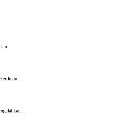
F…
nelan…
hn Herdman…
 mengalahkan…