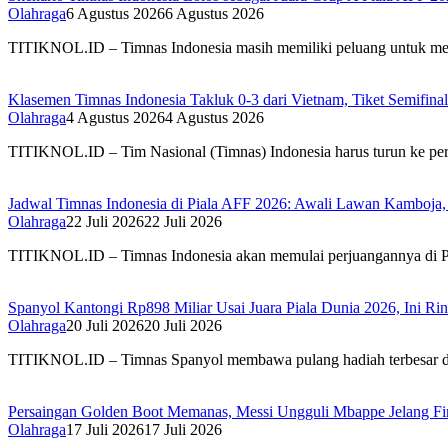
Olahraga
6 Agustus 2026
6 Agustus 2026
TITIKNOL.ID – Timnas Indonesia masih memiliki peluang untuk melaj
Klasemen Timnas Indonesia Takluk 0-3 dari Vietnam, Tiket Semifin
Olahraga
4 Agustus 2026
4 Agustus 2026
TITIKNOL.ID – Tim Nasional (Timnas) Indonesia harus turun ke per
Jadwal Timnas Indonesia di Piala AFF 2026: Awali Lawan Kamboja, 
Olahraga
22 Juli 2026
22 Juli 2026
TITIKNOL.ID – Timnas Indonesia akan memulai perjuangannya di 
Spanyol Kantongi Rp898 Miliar Usai Juara Piala Dunia 2026, Ini Rin
Olahraga
20 Juli 2026
20 Juli 2026
TITIKNOL.ID – Timnas Spanyol membawa pulang hadiah terbesar di 
Persaingan Golden Boot Memanas, Messi Ungguli Mbappe Jelang Fin
Olahraga
17 Juli 2026
17 Juli 2026