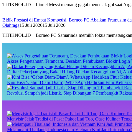
TITIKNOL.ID – Lionel Messi memang gagal mencetak gol saat Argen
Bidik Prestasi di Empat Kompetisi, Borneo FC Abaikan Pramusim d
Olahraga
15 Juli 2026
15 Juli 2026
TITIKNOL.ID – Borneo FC Samarinda memilih fokus mematangkan sk
Akses Pengetahuan Terancam, Desakan Pembukaan Blokir Login 
Daftar Pekerjaan yang Bakal Hilang Ditelan Kecanggihan Ai, Ap
Kini Bisa ‘Cabut Diam-Diam’, WhatsApp Hadirkan Fitur Keluar 
Revolusi Sampah jadi Listrik, Siap Dibangun 7 Pembangkit Raks
Menyisir Jejak Tradisi di Pasar Pakot Lati Tuo, Oase Kuliner Te
Melampaui Thailand, Indonesia dan Vietnam Kini Jadi Primadona 