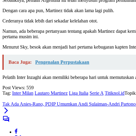
Sebaliknya, pemain Argentina itu telah menyusun program pemulihann
Dengan cara apa pun, Martinez tidak akan lama lagi pulih.
Cederanya tidak lebih dari sekadar kelelahan otot.
Namun, ada beberapa pertanyaan tentang apakah Martinez dapat kembal
pertama musim ini.
Menurut Sky, besok akan menjadi hari pertama kebugaran kapten Inte
Baca Juga:
Pengenalan Perpustakaan
Pelatih Inter Inzaghi akan memiliki beberapa hari untuk memutuskan
Post Views:
559
Tag:
Inter Milan
Lautaro Martinez
Liga Italia
Serie A
Titiknol.id
Topik
Tak Ada Anies-Rano, PDIP Umumkan Andi Sulaiman-Andri Partono d