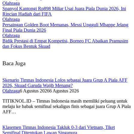
Olahraga
Spanyol Kantongi Rp898 Miliar Usai Juara Piala Dunia 2026, Ini
Rincian Hadiah dari FIFA‎
Olahraga
Persaingan Golden Boot Memanas, Messi Ungguli Mbappe Jelang
Final Piala Dunia 2026‎
Olahraga
Bidik Prestasi di Empat Kompetisi, Borneo FC Abaikan Pramusim
dan Fokus Bentuk Skuad
Baca Juga
Skenario Timnas Indonesia Lolos sebagai Juara Grup A Piala AFF
2026, Skuad Garuda Wajib Menang?
Olahraga
6 Agustus 2026
6 Agustus 2026
TITIKNOL.ID – Timnas Indonesia masih memiliki peluang untuk
melaju ke babak semifinal sekaligus finis sebagai juara Grup A Piala
AFF…
Klasemen Timnas Indonesia Takluk 0-3 dari Vietnam, Tiket
Semifinal Ditentukan Lawan Singapura