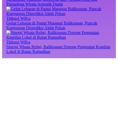
Primadona Wisata Autentik Dunia
Titiknol WiKu
Geliat Lebaran di Pantai Manggar Balikpapan, Puncak
Kunjungan Diprediksi Akhir Pekan
Titiknol WiKu
Sinergi Wisata Religi, Balikpapan Dorong Penguatan Kearifan
Lokal di Bulan Ramadhan