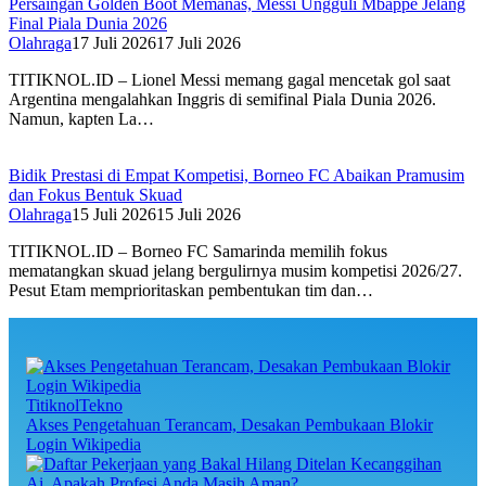
Persaingan Golden Boot Memanas, Messi Ungguli Mbappe Jelang
Final Piala Dunia 2026‎
Olahraga
17 Juli 2026
17 Juli 2026
TITIKNOL.ID – Lionel Messi memang gagal mencetak gol saat
Argentina mengalahkan Inggris di semifinal Piala Dunia 2026.
Namun, kapten La…
Bidik Prestasi di Empat Kompetisi, Borneo FC Abaikan Pramusim
dan Fokus Bentuk Skuad
Olahraga
15 Juli 2026
15 Juli 2026
TITIKNOL.ID – Borneo FC Samarinda memilih fokus
mematangkan skuad jelang bergulirnya musim kompetisi 2026/27.
Pesut Etam memprioritaskan pembentukan tim dan…
TitiknolTekno
Akses Pengetahuan Terancam, Desakan Pembukaan Blokir
Login Wikipedia