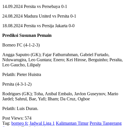
14.09.2024 Persita vs Persebaya 0-1
24.08.2024 Madura United vs Persita 0-1
18.08.2024 Persita vs Persija Jakarta 0-0
Prediksi Susunan Pemain
Borneo FC (4-1-2-3)
Angga Saputro (GK); Fajar Fathurrahman, Gabriel Furtado,
Nduwarugira, Leo Guntara; Enero; Kei Hirose, Berguinho; Peralta,
Leo Gaucho, Lilipaly
Pelatih: Pieter Huistra
Persita (4-3-1-2)
Rodrigues (GK); Toha, Anibal Embalo, Javlon Guseynov, Mario
Jardel; Sahrul, Bae, Yafi; Ilham; Da Cruz, Ogboe
Pelatih: Luis Duran.
Post Views:
574
Tag:
borneo fc
Jadwal Liga 1
Kalimantan Timur
Persita Tangerang