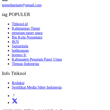
tpmediaetam@gmail.com
tag POPULER
Titiknol.id
Kalimantan Timur
penajam paser utara
Ibu Kota Nusantara
IKN
Samarinda
balikpapan
borneo fc
Kabupaten Penajam Paser Utara
Timnas Indonesia
Info Titiknol
Redaksi
Sertifikat Media Siber Indonesia