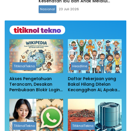
Kesehatan Ibu dan Anak Melalui
Beragam Program CSR di Wilayah
Nasional
23 Juli 2026
Kalimantan
TitiknolTekno
Headline
Akses Pengetahuan
Daftar Pekerjaan yang
Terancam, Desakan
Bakal Hilang Ditelan
Pembukaan Blokir Login
Kecanggihan Ai, Apakah
Wikipedia
Profesi Anda Masih
Aman?
TitiknolTekno
TitiknolTekno