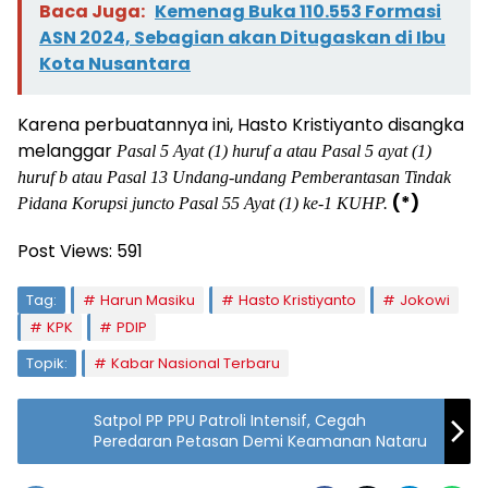
Baca Juga:
Kemenag Buka 110.553 Formasi
ASN 2024, Sebagian akan Ditugaskan di Ibu
Kota Nusantara
Karena perbuatannya ini, Hasto Kristiyanto disangka
melanggar
Pasal 5 Ayat (1) huruf a atau Pasal 5 ayat (1)
huruf b atau Pasal 13 Undang-undang Pemberantasan Tindak
(*)
Pidana Korupsi juncto Pasal 55 Ayat (1) ke-1 KUHP.
Post Views:
591
Tag:
Harun Masiku
Hasto Kristiyanto
Jokowi
KPK
PDIP
Topik:
Kabar Nasional Terbaru
Satpol PP PPU Patroli Intensif, Cegah
Peredaran Petasan Demi Keamanan Nataru