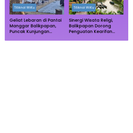
Titiknol WiKu
Titiknol WiKu
Geliat Lebaran di Pantai
Sinergi Wisata Religi,
Manggar Balikpapan,
Balikpapan Dorong
Puncak Kunjungan
Penguatan Kearifan
Diprediksi Akhir Pekan
Lokal di Bulan
Ramadhan