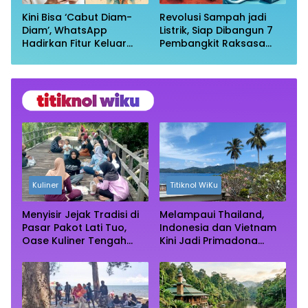
Kini Bisa ‘Cabut Diam-
Revolusi Sampah jadi
Diam’, WhatsApp
Listrik, Siap Dibangun 7
Hadirkan Fitur Keluar
Pembangkit Raksasa
Grup Tanpa Ketahuan
dengan Sekitar 200 MW
Kuliner
Titiknol WiKu
Menyisir Jejak Tradisi di
Melampaui Thailand,
Pasar Pakot Lati Tuo,
Indonesia dan Vietnam
Oase Kuliner Tengah
Kini Jadi Primadona
Rimba Mangrove Paser
Wisata Autentik Dunia