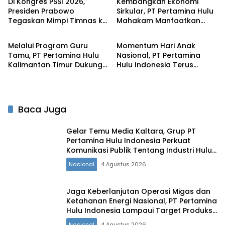
Di Kongres PSSI 2026,
Kembangkan Ekonomi
Presiden Prabowo
Sirkular, PT Pertamina Hulu
Tegaskan Mimpi Timnas ke
Mahakam Manfaatkan
Nasional
Nasional
Piala Dunia 2030 Bukan
Sampah Organik Sisa
Mustahil
Makanan Pekerja untuk
Melalui Program Guru
Momentum Hari Anak
Pakan Ternak Masyarakat
Tamu, PT Pertamina Hulu
Nasional, PT Pertamina
Kalimantan Timur Dukung
Hulu Indonesia Terus
Peningkatan Kapasitas
Dukung Kesehatan Ibu dan
dan Daya Saing Generasi
Anak Melalui Beragam
Muda Penajam Paser Utara
Program CSR di Wilayah
Kalimantan
Baca Juga
Gelar Temu Media Kaltara, Grup PT
Pertamina Hulu Indonesia Perkuat
Komunikasi Publik Tentang Industri Hulu
Migas
Nasional
4 Agustus 2026
Jaga Keberlanjutan Operasi Migas dan
Ketahanan Energi Nasional, PT Pertamina
Hulu Indonesia Lampaui Target Produksi
Semester I 2026‎
Nasional
4 Agustus 2026