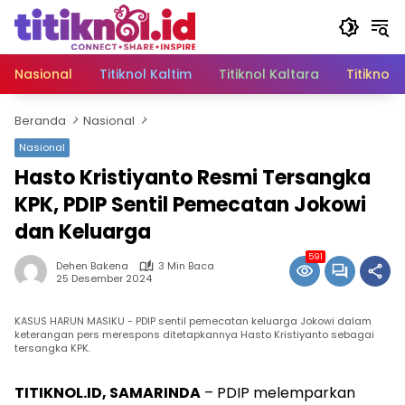
Langsung
ke
konten
Nasional
Titiknol Kaltim
Titiknol Kaltara
Titiknol 
Beranda
Nasional
Nasional
Hasto Kristiyanto Resmi Tersangka
KPK, PDIP Sentil Pemecatan Jokowi
dan Keluarga
591
Dehen Bakena
3 Min Baca
25 Desember 2024
KASUS HARUN MASIKU - PDIP sentil pemecatan keluarga Jokowi dalam
keterangan pers merespons ditetapkannya Hasto Kristiyanto sebagai
tersangka KPK.
TITIKNOL.ID, SAMARINDA
– PDIP melemparkan