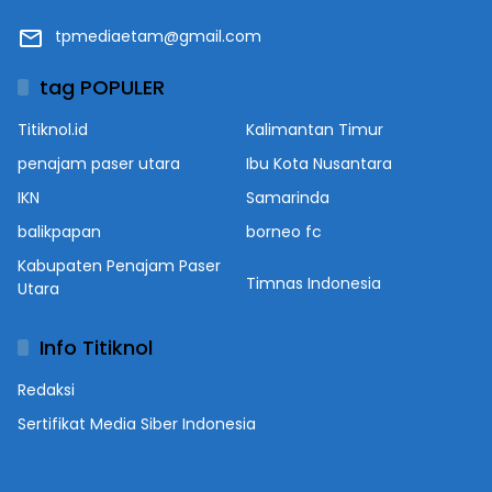
tpmediaetam@gmail.com
tag POPULER
Titiknol.id
Kalimantan Timur
penajam paser utara
Ibu Kota Nusantara
IKN
Samarinda
balikpapan
borneo fc
Kabupaten Penajam Paser
Timnas Indonesia
Utara
Info Titiknol
Redaksi
Sertifikat Media Siber Indonesia