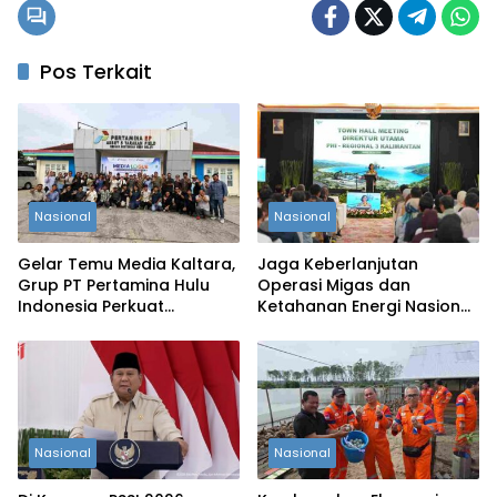
Pos Terkait
Nasional
Nasional
Gelar Temu Media Kaltara,
Jaga Keberlanjutan
Grup PT Pertamina Hulu
Operasi Migas dan
Indonesia Perkuat
Ketahanan Energi Nasional,
Komunikasi Publik Tentang
PT Pertamina Hulu
Industri Hulu Migas
Indonesia Lampaui Target
Produksi Semester I 2026‎
Nasional
Nasional