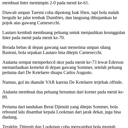
membuat Inter memimpin 2-0 pada menit ke-61.
Diawali umpan Taremi coba dipotong Isak Hien, tapi bola malah
bergulir ke jalur tembak Dumfries, dan langsung dihujamkan ke
pojok atas gawang Carnesecchi.
Lautaro kembali membuang peluang untuk menjauhkan keunggulan
Inter pada menit pada menit ke-70.
Berada bebas di depan gawang saat menerima umpan silang
Bastoni, bola sepakan Lautaro bisa ditepis Carnesecchi.
Atalanta sempat memperkecil skor pada menit ke-73 lewat Ederson
memanfaatkan kemelut di depan gawang Sommer, setelah peluang
pertama dari De Ketelaere disapu Carlos Augusto.
Namun, gol itu dianulir VAR karena De Ketelaere terjebak offside.
Atalanta membuat dua peluang beruntun dari korner pada menit ke-
89.
Pertama dari tandukan Berat Djimsiti yang ditepis Sommer, bola
rebound lalu disambar kepala Lookman dari jarak dekat, juga bisa
diadang.
Terakhir, Djimsiti dan Lookman coba menyambut bola muntah