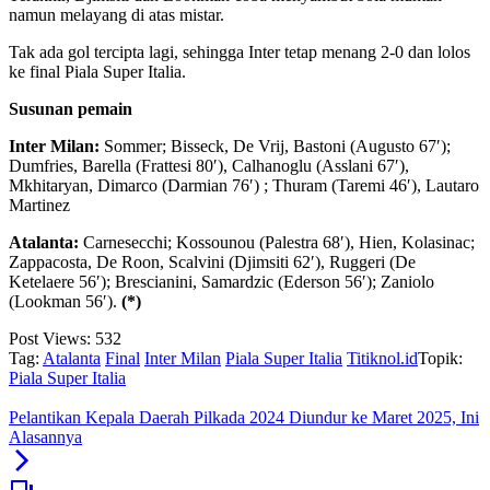
namun melayang di atas mistar.
Tak ada gol tercipta lagi, sehingga Inter tetap menang 2-0 dan lolos
ke final Piala Super Italia.
Susunan pemain
Inter Milan:
Sommer; Bisseck, De Vrij, Bastoni (Augusto 67′);
Dumfries, Barella (Frattesi 80′), Calhanoglu (Asslani 67′),
Mkhitaryan, Dimarco (Darmian 76′) ; Thuram (Taremi 46′), Lautaro
Martinez
Atalanta:
Carnesecchi; Kossounou (Palestra 68′), Hien, Kolasinac;
Zappacosta, De Roon, Scalvini (Djimsiti 62′), Ruggeri (De
Ketelaere 56′); Brescianini, Samardzic (Ederson 56′); Zaniolo
(Lookman 56′).
(*)
Post Views:
532
Tag:
Atalanta
Final
Inter Milan
Piala Super Italia
Titiknol.id
Topik:
Piala Super Italia
Pelantikan Kepala Daerah Pilkada 2024 Diundur ke Maret 2025, Ini
Alasannya