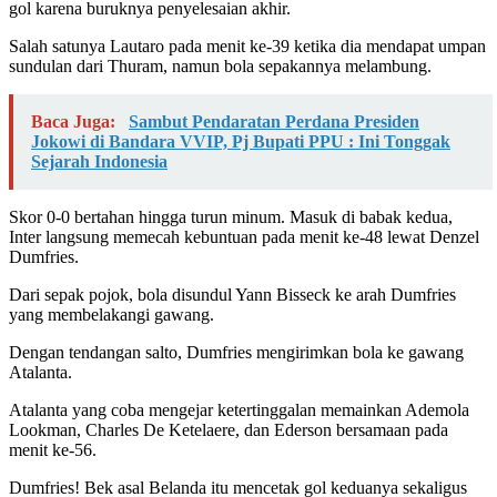
gol karena buruknya penyelesaian akhir.
Salah satunya Lautaro pada menit ke-39 ketika dia mendapat umpan
sundulan dari Thuram, namun bola sepakannya melambung.
Baca Juga:
Sambut Pendaratan Perdana Presiden
Jokowi di Bandara VVIP, Pj Bupati PPU : Ini Tonggak
Sejarah Indonesia
Skor 0-0 bertahan hingga turun minum. Masuk di babak kedua,
Inter langsung memecah kebuntuan pada menit ke-48 lewat Denzel
Dumfries.
Dari sepak pojok, bola disundul Yann Bisseck ke arah Dumfries
yang membelakangi gawang.
Dengan tendangan salto, Dumfries mengirimkan bola ke gawang
Atalanta.
Atalanta yang coba mengejar ketertinggalan memainkan Ademola
Lookman, Charles De Ketelaere, dan Ederson bersamaan pada
menit ke-56.
Dumfries! Bek asal Belanda itu mencetak gol keduanya sekaligus