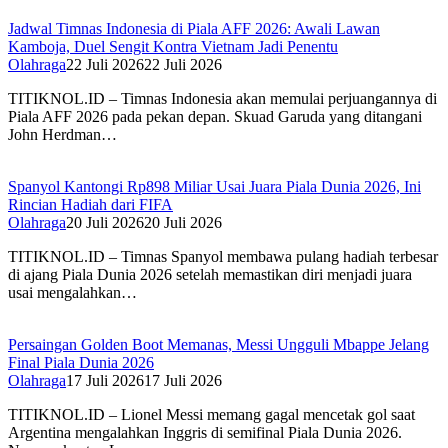
Jadwal Timnas Indonesia di Piala AFF 2026: Awali Lawan
Kamboja, Duel Sengit Kontra Vietnam Jadi Penentu
Olahraga
22 Juli 2026
22 Juli 2026
TITIKNOL.ID – Timnas Indonesia akan memulai perjuangannya di
Piala AFF 2026 pada pekan depan. Skuad Garuda yang ditangani
John Herdman…
Spanyol Kantongi Rp898 Miliar Usai Juara Piala Dunia 2026, Ini
Rincian Hadiah dari FIFA‎
Olahraga
20 Juli 2026
20 Juli 2026
TITIKNOL.ID – Timnas Spanyol membawa pulang hadiah terbesar
di ajang Piala Dunia 2026 setelah memastikan diri menjadi juara
usai mengalahkan…
Persaingan Golden Boot Memanas, Messi Ungguli Mbappe Jelang
Final Piala Dunia 2026‎
Olahraga
17 Juli 2026
17 Juli 2026
TITIKNOL.ID – Lionel Messi memang gagal mencetak gol saat
Argentina mengalahkan Inggris di semifinal Piala Dunia 2026.