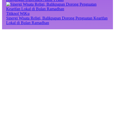
Titiknol WiKu
Sinergi Wisata Religi, Balikpapan Dorong Penguatan Kearifan
Lokal di Bulan Ramadhan