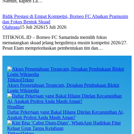
Namun, kapten La…
Bidik Prestasi di Empat Kompetisi, Borneo FC Abaikan Pramusim
dan Fokus Bentuk Skuad
Olahraga
15 Juli 2026
15 Juli 2026
TITIKNOL.ID – Borneo FC Samarinda memilih fokus
mematangkan skuad jelang bergulirnya musim kompetisi 2026/27.
Pesut Etam memprioritaskan pembentukan tim dan…
TitiknolTekno
Akses Pengetahuan Terancam, Desakan Pembukaan Blokir
Login Wikipedia
Headline
Daftar Pekerjaan yang Bakal Hilang Ditelan Kecanggihan Ai,
Apakah Profesi Anda Masih Aman?
TitiknolTekno